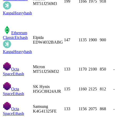
199
1166
1975
918
MT51J256M3
Kaspa
Heavyhash
Ethereum
Classic
Etchash
Elpida
147
1135
1900
900
EDW4032BABG
Kaspa
Heavyhash
Micron
Octa
133
1170
2100
850
-
MT51J256M32
Space
Ethash
SK Hynix
Octa
135
1160
2125
812
-
H5GC8H24AJR
Space
Ethash
Samsung
Octa
133
1156
2075
868
-
K4G41325FE
Space
Ethash