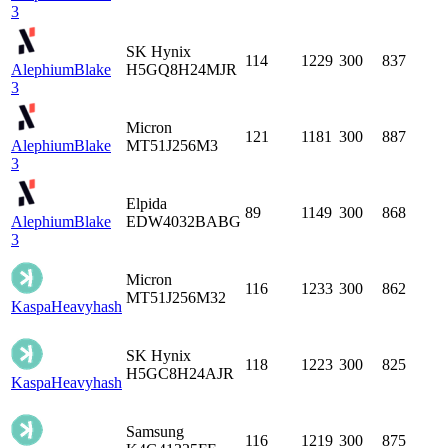
3
SK Hynix
114
1229
300
837
Alephium
Blake
H5GQ8H24MJR
3
Micron
121
1181
300
887
Alephium
Blake
MT51J256M3
3
Elpida
89
1149
300
868
Alephium
Blake
EDW4032BABG
3
Micron
116
1233
300
862
MT51J256M32
Kaspa
Heavyhash
SK Hynix
118
1223
300
825
H5GC8H24AJR
Kaspa
Heavyhash
Samsung
116
1219
300
875