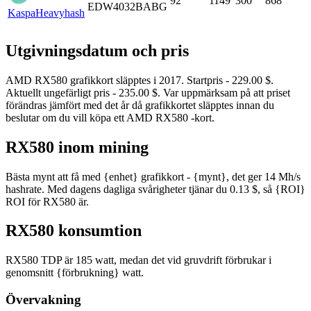
92
1149
300
868
EDW4032BABG
Kaspa
Heavyhash
Utgivningsdatum och pris
AMD RX580 grafikkort släpptes i 2017. Startpris - 229.00 $.
Aktuellt ungefärligt pris - 235.00 $. Var uppmärksam på att priset
förändras jämfört med det år då grafikkortet släpptes innan du
beslutar om du vill köpa ett AMD RX580 -kort.
RX580 inom mining
Bästa mynt att få med {enhet} grafikkort - {mynt}, det ger 14 Mh/s
hashrate. Med dagens dagliga svårigheter tjänar du 0.13 $, så {ROI}
ROI för RX580 är.
RX580 konsumtion
RX580 TDP är 185 watt, medan det vid gruvdrift förbrukar i
genomsnitt {förbrukning} watt.
Övervakning