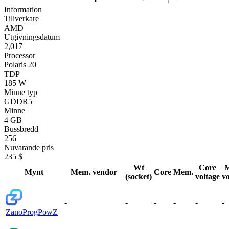
Information
Tillverkare
AMD
Utgivningsdatum
2,017
Processor
Polaris 20
TDP
185 W
Minne typ
GDDR5
Minne
4 GB
Bussbredd
256
Nuvarande pris
235 $
Wt
Core
Mynt
Mem. vendor
Core
Mem.
(socket)
voltage
vo
-
-
-
-
-
-
Zano
ProgPowZ