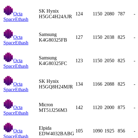
SK Hynix
Octa
124
1150
2080
787
-
H5GC4H24AJR
Space
Ethash
Samsung
Octa
127
1150
2038
825
-
K4G80325FB
Space
Ethash
Samsung
Octa
123
1150
2050
825
-
K4G80325FC
Space
Ethash
SK Hynix
Octa
134
1166
2088
825
-
H5GQ8H24MJR
Space
Ethash
Micron
Octa
142
1120
2000
875
-
MT51J256M3
Space
Ethash
Elpida
Octa
105
1090
1925
856
-
EDW4032BABG
Space
Ethash