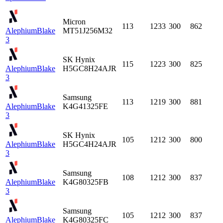
Micron
113
1233
300
862
Alephium
Blake
MT51J256M32
3
SK Hynix
115
1223
300
825
Alephium
Blake
H5GC8H24AJR
3
Samsung
113
1219
300
881
Alephium
Blake
K4G41325FE
3
SK Hynix
105
1212
300
800
Alephium
Blake
H5GC4H24AJR
3
Samsung
108
1212
300
837
Alephium
Blake
K4G80325FB
3
Samsung
105
1212
300
837
Alephium
Blake
K4G80325FC