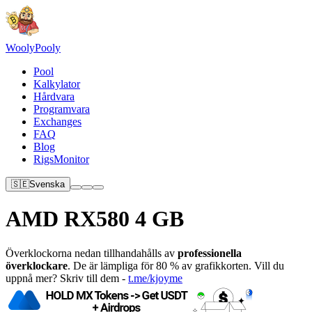
Wooly
Pooly
Pool
Kalkylator
Hårdvara
Programvara
Exchanges
FAQ
Blog
RigsMonitor
🇸🇪
Svenska
AMD RX580 4 GB
Överklockorna nedan tillhandahålls av
professionella
överklockare
. De är lämpliga för 80 % av grafikkorten. Vill du
uppnå mer? Skriv till dem -
t.me/kjoyme