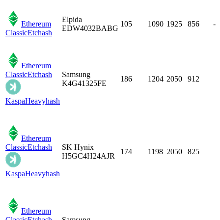
Elpida
Ethereum
105
1090
1925
856
-
EDW4032BABG
Classic
Etchash
Ethereum
Classic
Etchash
Samsung
186
1204
2050
912
K4G41325FE
Kaspa
Heavyhash
Ethereum
Classic
Etchash
SK Hynix
174
1198
2050
825
H5GC4H24AJR
Kaspa
Heavyhash
Ethereum
Classic
Etchash
Samsung