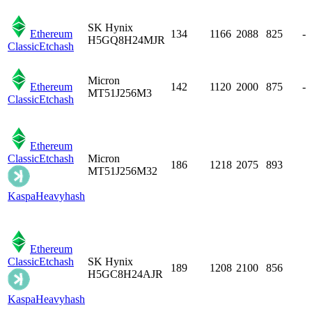
SK Hynix
Ethereum
134
1166
2088
825
-
H5GQ8H24MJR
Classic
Etchash
Micron
Ethereum
142
1120
2000
875
-
MT51J256M3
Classic
Etchash
Ethereum
Classic
Etchash
Micron
186
1218
2075
893
MT51J256M32
Kaspa
Heavyhash
Ethereum
Classic
Etchash
SK Hynix
189
1208
2100
856
H5GC8H24AJR
Kaspa
Heavyhash