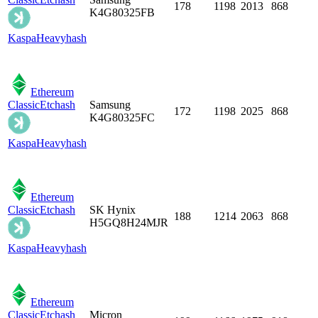
178
1198
2013
868
K4G80325FB
Kaspa
Heavyhash
Ethereum
Classic
Etchash
Samsung
172
1198
2025
868
K4G80325FC
Kaspa
Heavyhash
Ethereum
Classic
Etchash
SK Hynix
188
1214
2063
868
H5GQ8H24MJR
Kaspa
Heavyhash
Ethereum
Classic
Etchash
Micron