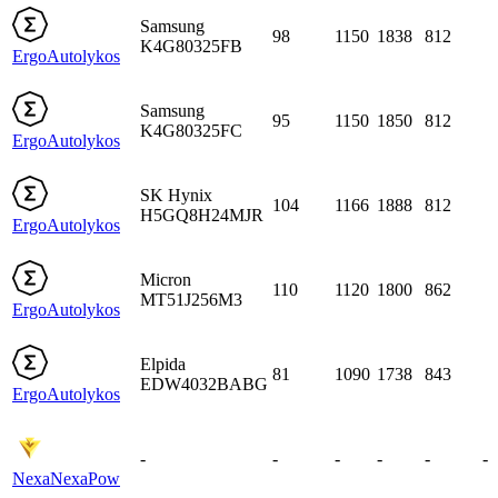
Samsung
98
1150
1838
812
K4G80325FB
Ergo
Autolykos
Samsung
95
1150
1850
812
K4G80325FC
Ergo
Autolykos
SK Hynix
104
1166
1888
812
H5GQ8H24MJR
Ergo
Autolykos
Micron
110
1120
1800
862
MT51J256M3
Ergo
Autolykos
Elpida
81
1090
1738
843
EDW4032BABG
Ergo
Autolykos
-
-
-
-
-
-
Nexa
NexaPow