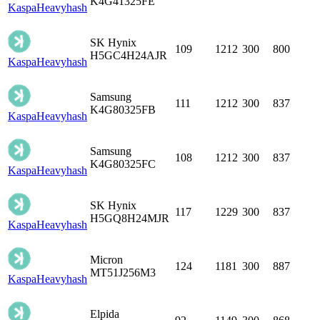
K4G41325FE
Kaspa
Heavyhash
SK Hynix
109
1212
300
800
H5GC4H24AJR
Kaspa
Heavyhash
Samsung
111
1212
300
837
K4G80325FB
Kaspa
Heavyhash
Samsung
108
1212
300
837
K4G80325FC
Kaspa
Heavyhash
SK Hynix
117
1229
300
837
H5GQ8H24MJR
Kaspa
Heavyhash
Micron
124
1181
300
887
MT51J256M3
Kaspa
Heavyhash
Elpida