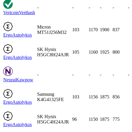
-
-
-
-
-
-
Vertcoin
Verthash
Micron
103
1170
1900
837
MT51J256M32
Ergo
Autolykos
SK Hynix
105
1160
1925
800
H5GC8H24AJR
Ergo
Autolykos
-
-
-
-
-
-
Neurai
Kawpow
Samsung
103
1156
1875
856
K4G41325FE
Ergo
Autolykos
SK Hynix
96
1150
1875
775
H5GC4H24AJR
Ergo
Autolykos