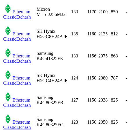
Micron
Ethereum
133
1170
2100
850
-
MT51J256M32
Classic
Etchash
SK Hynix
Ethereum
135
1160
2125
812
-
H5GC8H24AJR
Classic
Etchash
Samsung
Ethereum
133
1156
2075
868
-
K4G41325FE
Classic
Etchash
SK Hynix
Ethereum
124
1150
2080
787
-
H5GC4H24AJR
Classic
Etchash
Samsung
Ethereum
127
1150
2038
825
-
K4G80325FB
Classic
Etchash
Samsung
Ethereum
123
1150
2050
825
-
K4G80325FC
Classic
Etchash