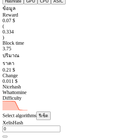
Hashrate
GPU
CPU
ASIC
ข้อมูล
Reward
0.07 $
(
0.334
)
Block time
3.75
ปริมาณ
ราคา
0.21 $
Change
0.011 $
Nicehash
Whattomine
Difficulty
Select algorithms
รีเซ็ต
XelisHash