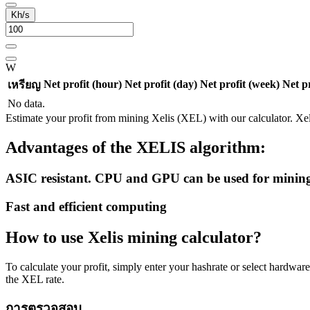
Kh/s
W
Net profit (hour)
Net profit (day)
Net profit (week)
Net p
เหรียญ
No data.
Estimate your profit from mining Xelis (XEL) with our calculator. X
Advantages of the XELIS algorithm:
ASIC resistant. CPU and GPU can be used for minin
Fast and efficient computing
How to use Xelis mining calculator?
To calculate your profit, simply enter your hashrate or select hardware
the XEL rate.
การตรวจสอบ