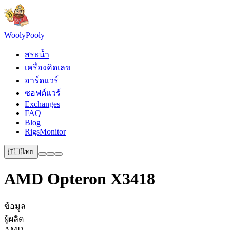
Wooly
Pooly
สระน้ำ
เครื่องคิดเลข
ฮาร์ดแวร์
ซอฟต์แวร์
Exchanges
FAQ
Blog
RigsMonitor
🇹🇭
ไทย
AMD Opteron X3418
ข้อมูล
ผู้ผลิต
AMD