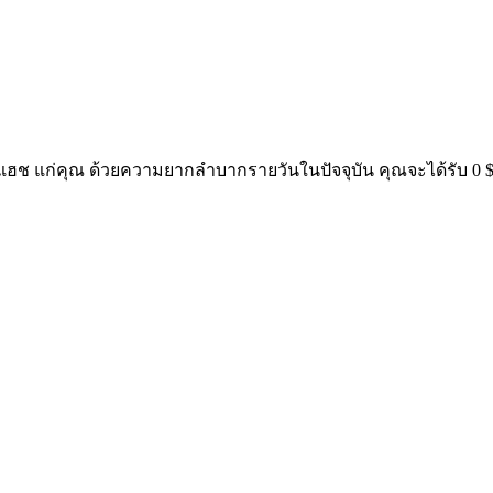
าแฮช แก่คุณ ด้วยความยากลำบากรายวันในปัจจุบัน คุณจะได้รับ 0 $ ด