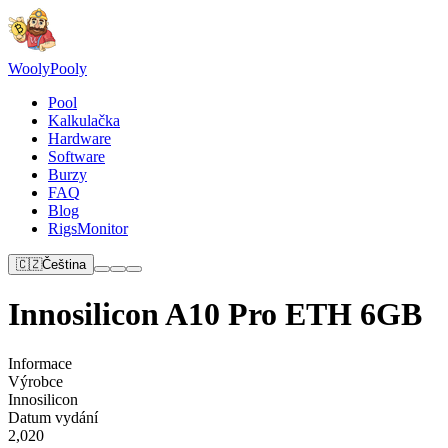
Wooly
Pooly
Pool
Kalkulačka
Hardware
Software
Burzy
FAQ
Blog
RigsMonitor
🇨🇿
Čeština
Innosilicon A10 Pro ETH 6GB
Informace
Výrobce
Innosilicon
Datum vydání
2,020