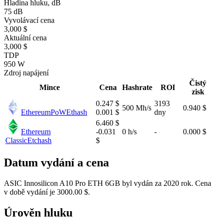
Hladina hluku, dB
75 dB
Vyvolávací cena
3,000 $
Aktuální cena
3,000 $
TDP
950 W
Zdroj napájení
Čistý
Mince
Cena
Hashrate
ROI
zisk
0.247 $
3193
500 Mh/s
0.940 $
EthereumPoW
Ethash
0.001 $
dny
6.460 $
Ethereum
-0.031
0 h/s
-
0.000 $
Classic
Etchash
$
Datum vydání a cena
ASIC Innosilicon A10 Pro ETH 6GB byl vydán za 2020 rok. Cena
v době vydání je 3000.00 $.
Úrověn hluku