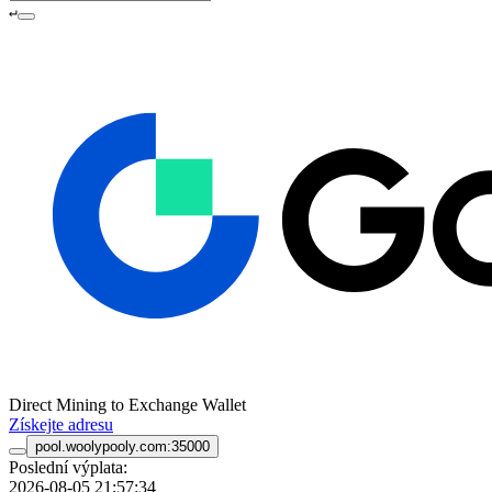
↵
Direct Mining to Exchange Wallet
Získejte adresu
pool.woolypooly.com:35000
Poslední výplata:
2026-08-05 21:57:34