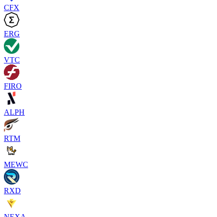
CFX
ERG
VTC
FIRO
ALPH
RTM
MEWC
RXD
NEXA