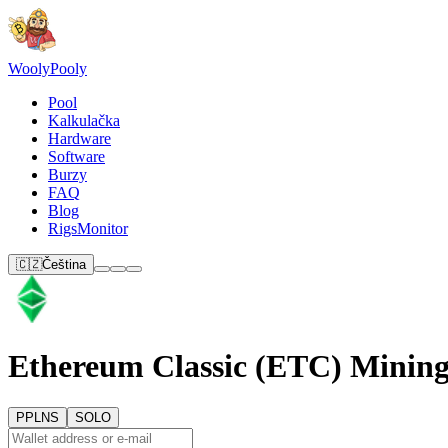
Wooly
Pooly
Pool
Kalkulačka
Hardware
Software
Burzy
FAQ
Blog
RigsMonitor
🇨🇿
Čeština
Ethereum Classic (ETC) Minin
PPLNS
SOLO