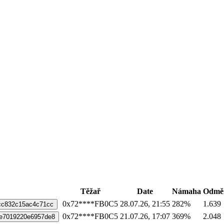
Těžař
Date
Námaha
Odmě
0x72****FB0C5
28.07.26, 21:55
282%
1.639
cc832c15ac4c71cc
0x72****FB0C5
21.07.26, 17:07
369%
2.048
e7019220e6957de8