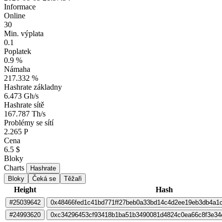
Informace
Online
30
Min. výplata
0.1
Poplatek
0.9 %
Námaha
217.332 %
Hashrate základny
6.473 Gh/s
Hashrate sítě
167.787 Th/s
Problémy se sítí
2.265 P
Cena
6.5 $
Bloky
Charts
Hashrate
Bloky
Čeká se
Těžaři
Height
Hash
#25039642
0x48466fed1c41bd771ff27beb0a33bd14c4d2ee19eb3db4a1
#24993620
0xc34296453cf93418b1ba51b3490081d4824c0ea66c8f3e34