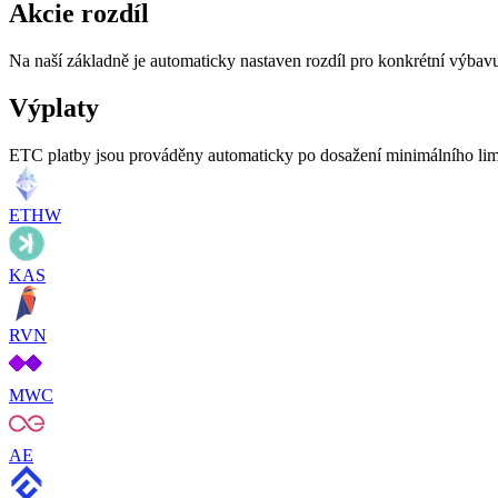
Akcie rozdíl
Na naší základně je automaticky nastaven rozdíl pro konkrétní výbavu
Výplaty
ETC platby jsou prováděny automaticky po dosažení minimálního limi
ETHW
KAS
RVN
MWC
AE