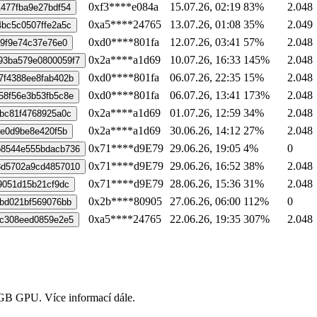
0xf3****e084a
15.07.26, 02:19
83%
2.048
477fba9e27bdf54
0xa5****24765
13.07.26, 01:08
35%
2.049
bc5c0507ffe2a5c
0xd0****801fa
12.07.26, 03:41
57%
2.048
b9f9e74c37e76e0
0x2a****a1d69
10.07.26, 16:33
145%
2.048
93ba579e0800059f7
0xd0****801fa
06.07.26, 22:35
15%
2.048
7f4388ee8fab402b
0xd0****801fa
06.07.26, 13:41
173%
2.048
58f56e3b53fb5c8e
0x2a****a1d69
01.07.26, 12:59
34%
2.048
bc81f4768925a0c
0x2a****a1d69
30.06.26, 14:12
27%
2.048
8e0d9be8e420f5b
0x71****d9E79
29.06.26, 19:05
4%
0
b8544e555bdacb736
0x71****d9E79
29.06.26, 16:52
38%
2.048
3d5702a9cd4857010
0x71****d9E79
28.06.26, 15:36
31%
2.048
9051d15b21cf9dc
0x2b****80905
27.06.26, 06:00
112%
0
bd021bf569076bb
0xa5****24765
22.06.26, 19:35
307%
2.048
fc308eed0859e2e5
 GB GPU. Více informací dále.