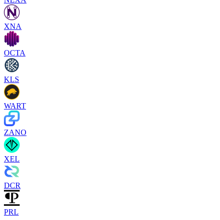
XNA
OCTA
KLS
WART
ZANO
XEL
DCR
PRL