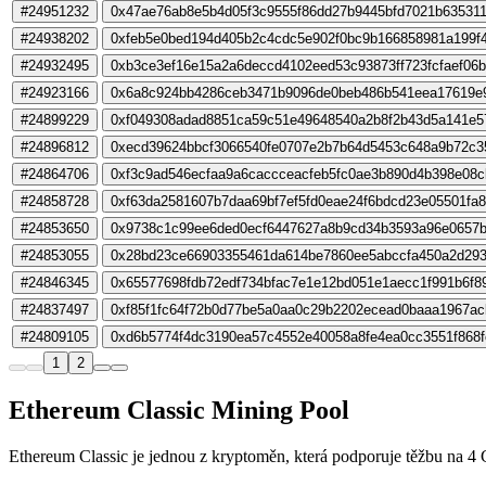
#24951232
0x47ae76ab8e5b4d05f3c9555f86dd27b9445bfd7021b635311
#24938202
0xfeb5e0bed194d405b2c4cdc5e902f0bc9b166858981a199f4
#24932495
0xb3ce3ef16e15a2a6deccd4102eed53c93873ff723fcfaef06
#24923166
0x6a8c924bb4286ceb3471b9096de0beb486b541eea17619e
#24899229
0xf049308adad8851ca59c51e49648540a2b8f2b43d5a141e5
#24896812
0xecd39624bbcf3066540fe0707e2b7b64d5453c648a9b72c3
#24864706
0xf3c9ad546ecfaa9a6caccceacfeb5fc0ae3b890d4b398e08c
#24858728
0xf63da2581607b7daa69bf7ef5fd0eae24f6bdcd23e05501fa
#24853650
0x9738c1c99ee6ded0ecf6447627a8b9cd34b3593a96e0657
#24853055
0x28bd23ce66903355461da614be7860ee5abccfa450a2d29
#24846345
0x65577698fdb72edf734bfac7e1e12bd051e1aecc1f991b6f8
#24837497
0xf85f1fc64f72b0d77be5a0aa0c29b2202ecead0baaa1967ac
#24809105
0xd6b5774f4dc3190ea57c4552e40058a8fe4ea0cc3551f868
1
2
Ethereum Classic Mining Pool
Ethereum Classic je jednou z kryptoměn, která podporuje těžbu na 4