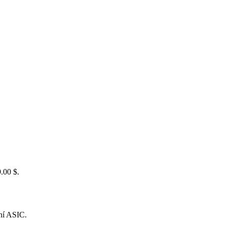
.00 $.
ění ASIC.