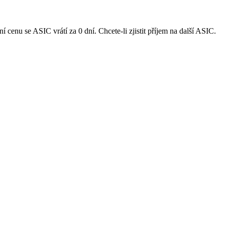
cenu se ASIC vrátí za 0 dní. Chcete-li zjistit příjem na další ASIC.