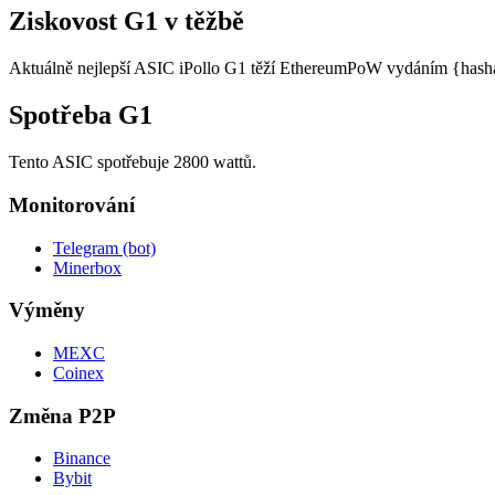
Ziskovost G1 v těžbě
Aktuálně nejlepší ASIC iPollo G1 těží EthereumPoW vydáním {hashate}. 
Spotřeba G1
Tento ASIC spotřebuje 2800 wattů.
Monitorování
Telegram (bot)
Minerbox
Výměny
MEXC
Coinex
Změna P2P
Binance
Bybit