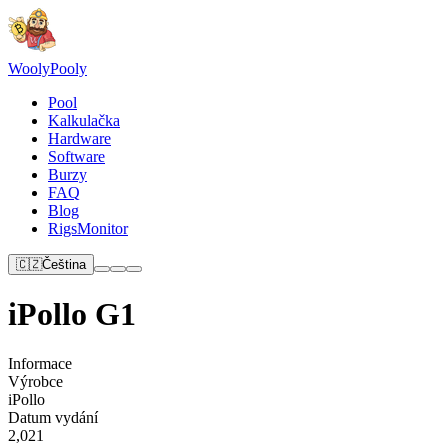
Wooly
Pooly
Pool
Kalkulačka
Hardware
Software
Burzy
FAQ
Blog
RigsMonitor
🇨🇿
Čeština
iPollo G1
Informace
Výrobce
iPollo
Datum vydání
2,021