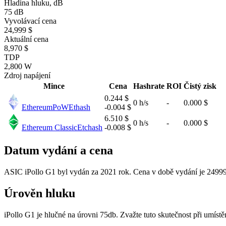
Hladina hluku, dB
75 dB
Vyvolávací cena
24,999 $
Aktuální cena
8,970 $
TDP
2,800 W
Zdroj napájení
Mince
Cena
Hashrate
ROI
Čistý zisk
0.244 $
0 h/s
-
0.000 $
EthereumPoW
Ethash
-0.004 $
6.510 $
0 h/s
-
0.000 $
Ethereum Classic
Etchash
-0.008 $
Datum vydání a cena
ASIC iPollo G1 byl vydán za 2021 rok. Cena v době vydání je 24999
Úrověn hluku
iPollo G1 je hlučné na úrovni 75db. Zvažte tuto skutečnost při umíst