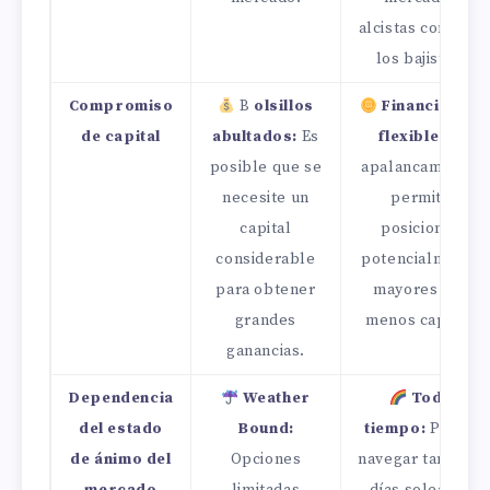
alcistas como de
los bajistas.
Compromiso
B
olsillos
Financiación
de capital
abultados:
Es
flexible:
El
posible que se
apalancamiento
necesite un
permite
capital
posiciones
considerable
potencialmente
para obtener
mayores con
grandes
menos capital.
ganancias.
Dependencia
Weather
Todo
del estado
Bound:
tiempo:
Puede
de ánimo del
Opciones
navegar tanto en