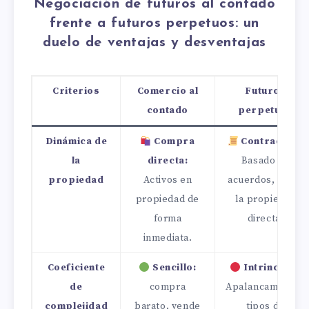
Negociación de futuros al contado
frente a futuros perpetuos: un
duelo de ventajas y desventajas
Criterios
Comercio al
Futuros
contado
perpetuos
Dinámica de
Compra
Contractual:
la
directa:
Basado en
propiedad
Activos en
acuerdos, no en
propiedad de
la propiedad
forma
directa.
inmediata.
Coeficiente
Sencillo:
Intrincado:
de
compra
Apalancamiento,
complejidad
barato, vende
tipos de