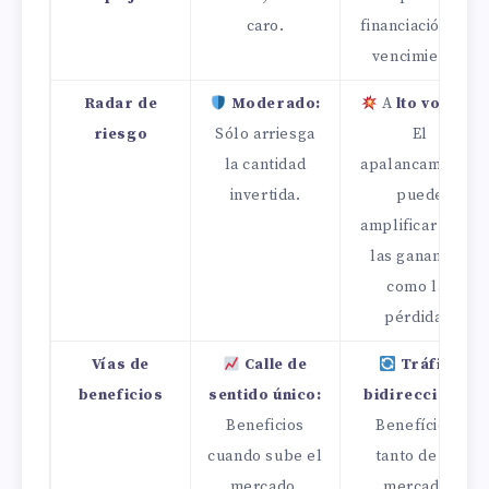
caro.
financiación, sin
vencimiento.
Radar de
Moderado:
A
lto voltaje:
riesgo
Sólo arriesga
El
la cantidad
apalancamiento
invertida.
puede
amplificar tanto
las ganancias
como las
pérdidas.
Vías de
Calle de
Tráfico
beneficios
sentido único:
bidireccional:
Beneficios
Benefíciese
cuando sube el
tanto de los
mercado.
mercados