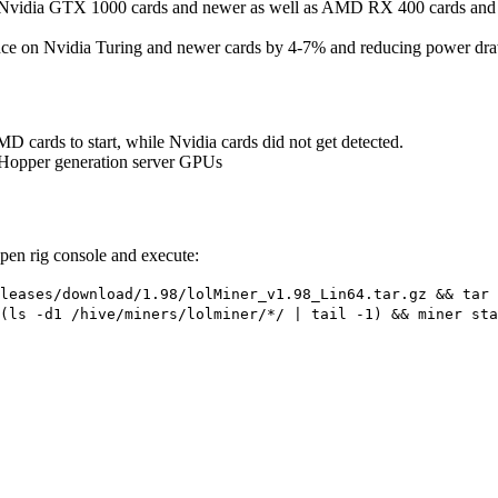
ll Nvidia GTX 1000 cards and newer as well as AMD RX 400 cards and
nce on Nvidia Turing and newer cards by 4-7% and reducing power d
 cards to start, while Nvidia cards did not get detected.
 Hopper generation server GPUs
Open rig console and execute:
leases/download/1.98/lolMiner_v1.98_Lin64.tar.gz && tar 
(ls -d1 /hive/miners/lolminer/*/ | tail -1) && miner sta