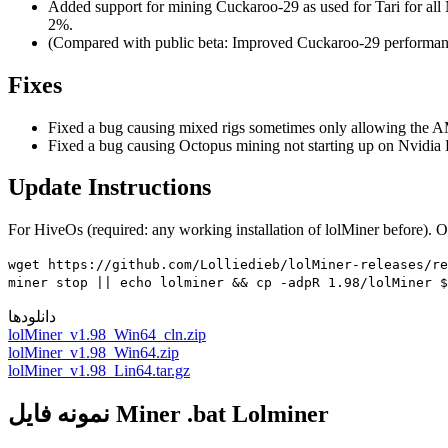
Added support for mining Cuckaroo-29 as used for Tari for a
2%.
(Compared with public beta: Improved Cuckaroo-29 performa
Fixes
Fixed a bug causing mixed rigs sometimes only allowing the AMD
Fixed a bug causing Octopus mining not starting up on Nvidia
Update Instructions
For HiveOs (required: any working installation of lolMiner before). 
wget https://github.com/Lolliedieb/lolMiner-releases/re
miner stop || echo lolminer && cp -adpR 1.98/lolMiner $
دانلودها
lolMiner_v1.98_Win64_cln.zip
lolMiner_v1.98_Win64.zip
lolMiner_v1.98_Lin64.tar.gz
نمونه فایل Miner .bat Lolminer