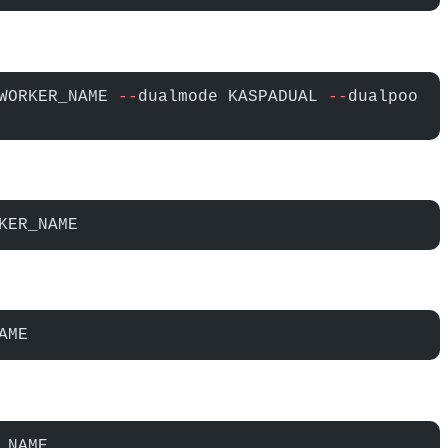
WORKER_NAME 
--
dualmode KASPADUAL 
--
dualpoo
KER_NAME
AME
_NAME