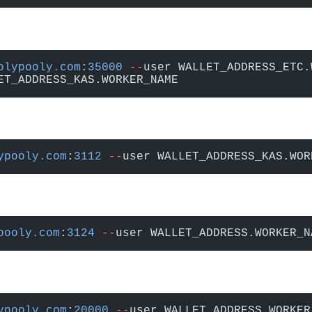
olypooly.com
:
35000
 --
user WALLET_ADDRESS_ETC.
ET_ADDRESS_KAS.WORKER_NAME
ypooly.com
:
3112
 --
user WALLET_ADDRESS_KAS.WOR
pooly.com
:
3124
 --
user WALLET_ADDRESS.WORKER_N
ypooly.com
:
20000
 --
user WALLET_ADDRESS.WORKER