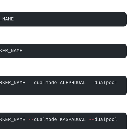
_NAME
KER_NAME
RKER_NAME 
--
dualmode ALEPHDUAL 
--
dualpool 
RKER_NAME 
--
dualmode KASPADUAL 
--
dualpool 