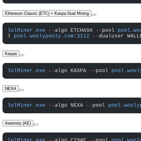
Ethereum Classic (ETC) + Kaspa Dual Mining
lolMiner.exe
 --
algo ETCHASH 
--
pool 
pool.wo
l 
pool.woolypooly.com
:
3112
 --
dualuser WALL
Kaspa
lolMiner.exe
 --
algo KASPA 
--
pool 
pool.wool
NEXA
lolMiner.exe
 --
algo NEXA 
--
pool 
pool.wooly
Aeternity (AE)
lolMiner.exe
 --
algo C29AE 
--
pool 
pool.wool