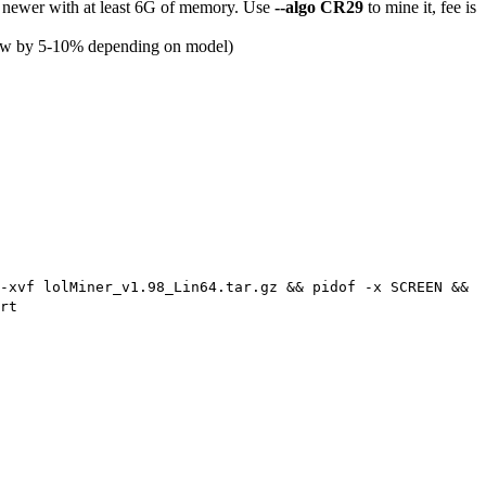
 newer with at least 6G of memory. Use
--algo CR29
to mine it, fee is
raw by 5-10% depending on model)
-xvf lolMiner_v1.98_Lin64.tar.gz && pidof -x SCREEN &&
rt