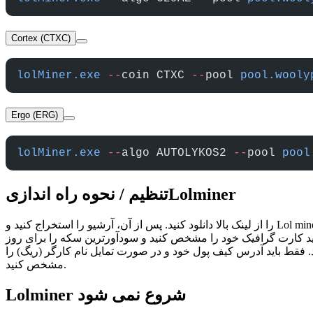
Cortex (CTXC)
lolMiner.exe
 --
coin CTXC 
--
pool 
pool.wooly
Ergo (ERG)
lolMiner.exe
 --
algo AUTOLYKOS2 
--
pool 
pool
تنظیم / نحوه راه اندازیLolminer
را از لینک بالا دانلود کنید. پس از آن، آرشیو را استخراج کنید و Lol miner. پس از آن، آرشیو را استخراج کنید و به پوشه با ماینر بروید. سکه مورد نظر خود را برای استخراج انتخاب کنید و فایل bat را ویرایش کنید.
وانید کارت گرافیک خود را مشخص کنید و سودآورترین سکه را برای روز
رد. فقط باید آدرس کیف پول خود و در صورت تمایل نام کارگر (ریگ) را
مشخص کنید.
Lolminer شروع نمی شود