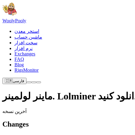
Wooly
Pooly
استخر معدن
ماشین حساب
سخت افزار
نرم افزار
Exchanges
FAQ
Blog
RigsMonitor
فارسی
🇮🇷
ینر. Lolminer را دانلود کنید
آخرین نسخه
Changes