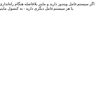
اگر سیستم‌عامل ویندوز دارید و ماینر بلافاصله هنگام راه‌اندازی 
بررسی کنید. اگر HiveOS یا هر سیستم‌عامل دیگری دارید - به کنسول ماینر بروید و به گزارش‌های آنچه در ماینر اتفاق می‌افتد نگاه کنید. پس از آن، تنظیمات ماینر خود را دوباره بررسی کنید.