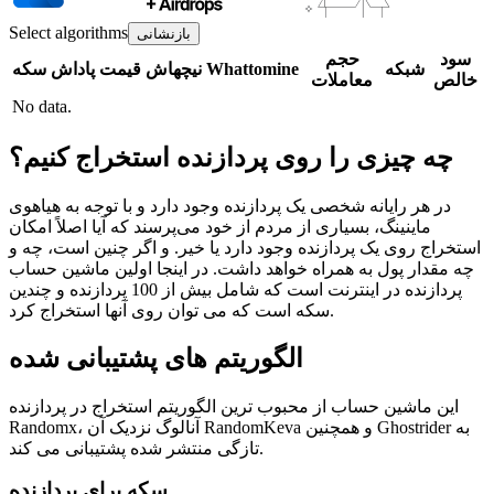
Select algorithms
بازنشانی
سود
حجم
شبکه
Whattomine
نیچهاش
قیمت
پاداش
سکه
خالص
معاملات
No data.
چه چیزی را روی پردازنده استخراج کنیم؟
در هر رایانه شخصی یک پردازنده وجود دارد و با توجه به هیاهوی
ماینینگ، بسیاری از مردم از خود می‌پرسند که آیا اصلاً امکان
استخراج روی یک پردازنده وجود دارد یا خیر. و اگر چنین است، چه و
چه مقدار پول به همراه خواهد داشت. در اینجا اولین ماشین حساب
پردازنده در اینترنت است که شامل بیش از 100 پردازنده و چندین
سکه است که می توان روی آنها استخراج کرد.
الگوریتم های پشتیبانی شده
این ماشین حساب از محبوب ترین الگوریتم استخراج در پردازنده
Randomx، آنالوگ نزدیک آن RandomKeva و همچنین Ghostrider به
تازگی منتشر شده پشتیبانی می کند.
سکه برای پردازنده