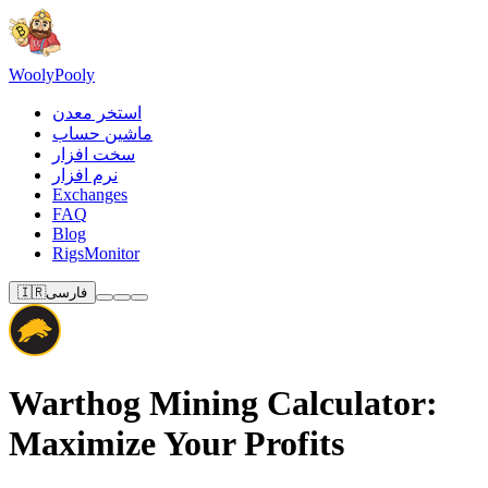
Wooly
Pooly
استخر معدن
ماشین حساب
سخت افزار
نرم افزار
Exchanges
FAQ
Blog
RigsMonitor
فارسی
🇮🇷
Warthog Mining Calculator:
Maximize Your Profits