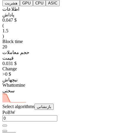
ASIC
CPU
GPU
هشریت
اطلاعات
پاداش
0.047 $
(
1.5
)
Block time
20
حجم معاملات
قیمت
0.031 $
Change
>0 $
نیچهاش
Whattomine
سختی
Select algorithms
بازنشانی
PoBW