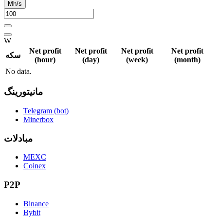
Mh/s
W
Net profit
Net profit
Net profit
Net profit
سکه
(hour)
(day)
(week)
(month)
No data.
مانیتورینگ
Telegram (bot)
Minerbox
مبادلات
MEXC
Coinex
P2P
Binance
Bybit