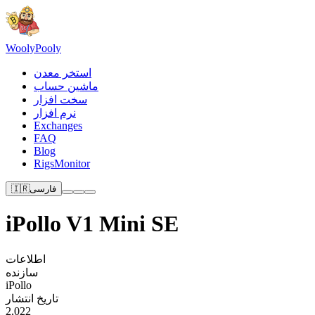
Wooly
Pooly
استخر معدن
ماشین حساب
سخت افزار
نرم افزار
Exchanges
FAQ
Blog
RigsMonitor
فارسی
🇮🇷
iPollo V1 Mini SE
اطلاعات
سازنده
iPollo
تاریخ انتشار
2,022