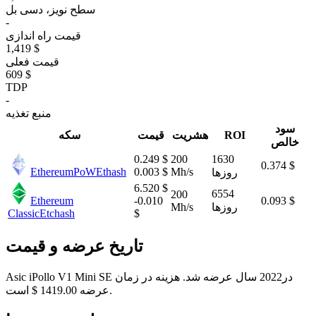
سطح نویز، دسی بل
-
قیمت راه اندازی
1,419 $
قیمت فعلی
609 $
TDP
-
منبع تغذیه
سود
ROI
هشریت
قیمت
سکه
خالص
0.249 $
200
1630
0.374 $
EthereumPoW
Ethash
0.003 $
Mh/s
روزها
6.520 $
6554
200
Ethereum
-0.010
0.093 $
روزها
Mh/s
Classic
Etchash
$
تاریخ عرضه و قیمت
Asic iPollo V1 Mini SE در2022 سال عرضه شد. هزینه در زمان
عرضه 1419.00 $ است.