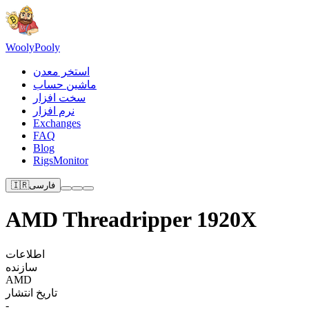
Wooly
Pooly
استخر معدن
ماشین حساب
سخت افزار
نرم افزار
Exchanges
FAQ
Blog
RigsMonitor
فارسی
🇮🇷
AMD Threadripper 1920X
اطلاعات
سازنده
AMD
تاریخ انتشار
-