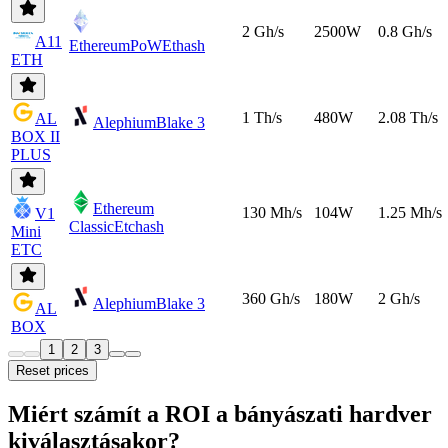
2 Gh/s
2500W
0.8 Gh/s
A11
EthereumPoW
Ethash
ETH
1 Th/s
480W
2.08 Th/s
AL
Alephium
Blake 3
BOX II
PLUS
Ethereum
130 Mh/s
104W
1.25 Mh/s
V1
Classic
Etchash
Mini
ETC
360 Gh/s
180W
2 Gh/s
Alephium
Blake 3
AL
BOX
1
2
3
Reset prices
Miért számít a ROI a bányászati ​​hardver
kiválasztásakor?