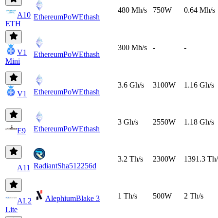
480 Mh/s
750W
0.64 Mh/s
A10
EthereumPoW
Ethash
ETH
300 Mh/s
-
-
V1
EthereumPoW
Ethash
Mini
3.6 Gh/s
3100W
1.16 Gh/s
EthereumPoW
Ethash
V1
3 Gh/s
2550W
1.18 Gh/s
EthereumPoW
Ethash
E9
3.2 Th/s
2300W
1391.3 Th/
Radiant
Sha512256d
A11
1 Th/s
500W
2 Th/s
Alephium
Blake 3
AL2
Lite