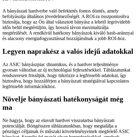
A bányászati ​​hardverbe való befektetés fontos döntés, amely
befolyásolja általános jövedelmezőségét. A ROI-ra összpontosítva
biztosítja, hogy az Ön által választott bányász a lehető legrövidebb
időn belül megtérüljön, így hosszú távon maximalizálja
megtérülését. A rendkívül hatékony bányászok kiváló hash-aránnyal
és alacsony energiafogyasztással hozzájárulnak a jobb ROI-hoz.
Legyen naprakész a valós idejű adatokkal
Az ASIC bányászpiac dinamikus, és a hardver teljesítménye
gyorsan változhat az új technológiai fejlesztésekkel. Táblázatunkat
rendszeresen frissítjük, hogy tükrözze a legfrissebb adatokat, így
biztosítva, hogy hozzáférjen a bányászati ​​stratégiáival kapcsolatos
legfrissebb információkhoz.
Növelje bányászati ​​hatékonyságát még
ma
Ne hagyja, hogy az elavult hardver visszatartsa bányászati ​​
potenciálját. Böngésszen táblázatunkban, hogy megtalálja a
pénzügyi céljainak és műszaki követelményeinek megfelelő ASIC
bányászt. Szerelje fel magát olyan berendezésekkel, amelyek