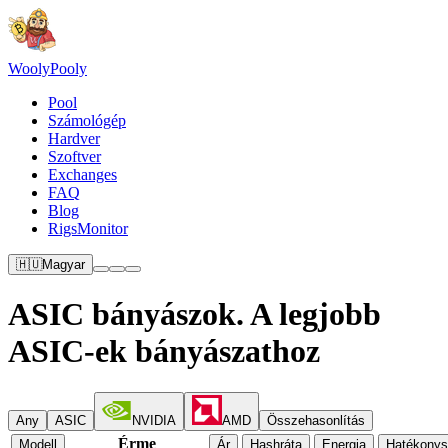
Wooly
Pooly
Pool
Számológép
Hardver
Szoftver
Exchanges
FAQ
Blog
RigsMonitor
🇭🇺
Magyar
ASIC bányászok. A legjobb
ASIC-ek bányászathoz
Any
ASIC
NVIDIA
AMD
Összehasonlítás
Érme
Modell
Ár
Hashráta
Energia
Hatékony