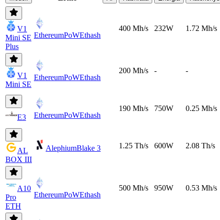
400 Mh/s
232W
1.72 Mh/s
V1
EthereumPoW
Ethash
Mini SE
Plus
200 Mh/s
-
-
V1
EthereumPoW
Ethash
Mini SE
190 Mh/s
750W
0.25 Mh/s
EthereumPoW
Ethash
E3
1.25 Th/s
600W
2.08 Th/s
Alephium
Blake 3
AL
BOX III
500 Mh/s
950W
0.53 Mh/s
A10
EthereumPoW
Ethash
Pro
ETH