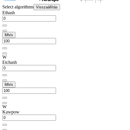
Select algorithms
Visszaállítás
Ethash
Mh/s
W
Etchash
Mh/s
W
Kawpow