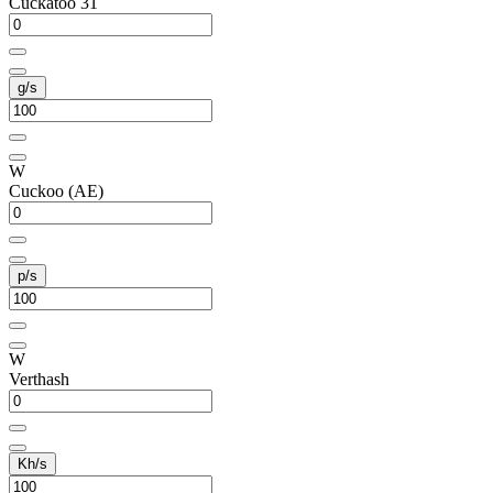
Cuckatoo 31
g/s
W
Cuckoo (AE)
p/s
W
Verthash
Kh/s