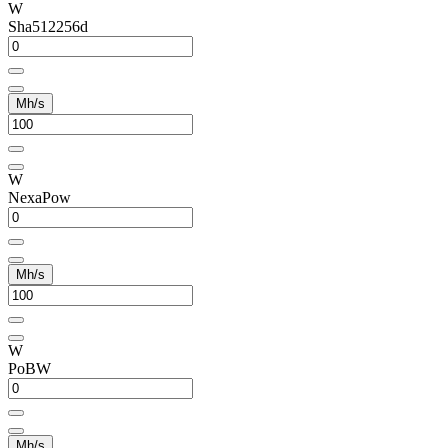
W
Sha512256d
Mh/s
W
NexaPow
Mh/s
W
PoBW
Mh/s