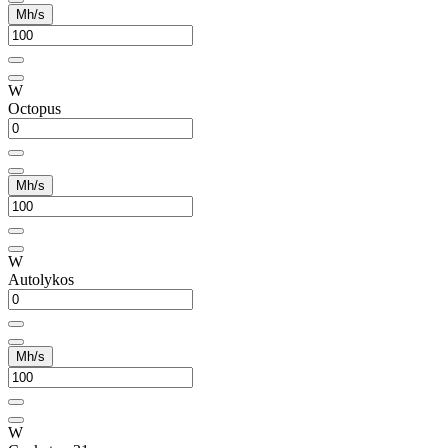
Mh/s
W
Octopus
Mh/s
W
Autolykos
Mh/s
W