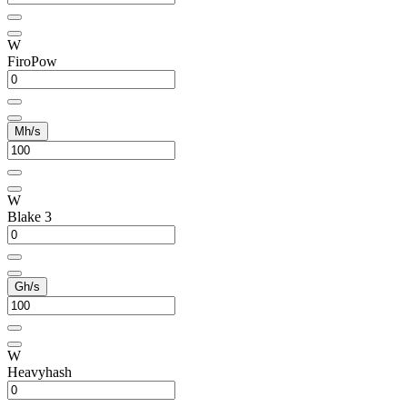
W
FiroPow
Mh/s
W
Blake 3
Gh/s
W
Heavyhash