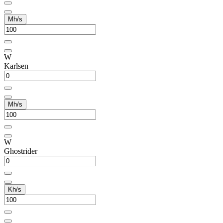
Mh/s
W
Karlsen
Mh/s
W
Ghostrider
Kh/s