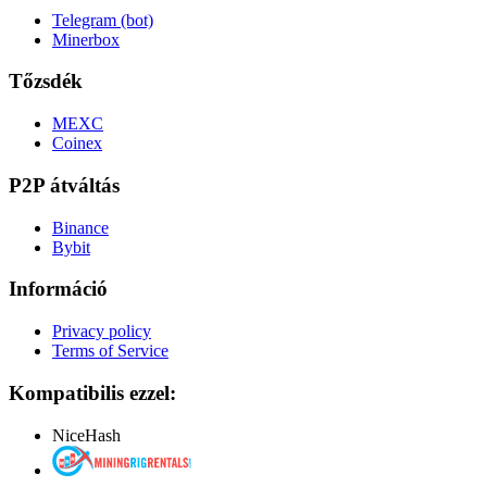
Telegram (bot)
Minerbox
Tőzsdék
MEXC
Coinex
P2P átváltás
Binance
Bybit
Információ
Privacy policy
Terms of Service
Kompatibilis ezzel:
NiceHash