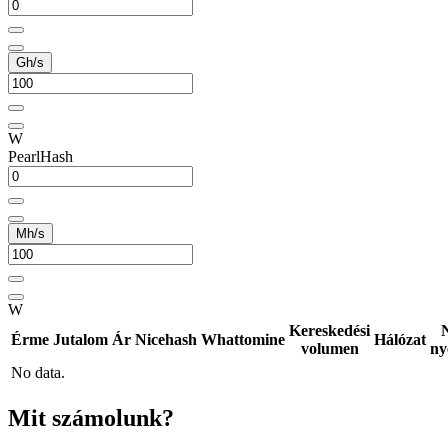
Gh/s
W
PearlHash
Mh/s
W
Kereskedési
Érme
Jutalom
Ár
Nicehash
Whattomine
Hálózat
volumen
ny
No data.
Mit számolunk?