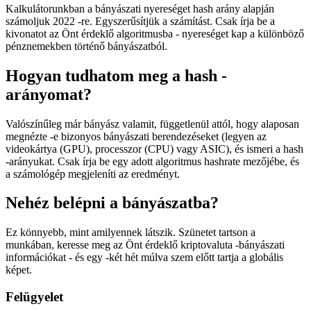
Kalkulátorunkban a bányászati nyereséget hash arány alapján
számoljuk 2022 -re. Egyszerűsítjük a számítást. Csak írja be a
kivonatot az Önt érdeklő algoritmusba - nyereséget kap a különböző
pénznemekben történő bányászatból.
Hogyan tudhatom meg a hash -
arányomat?
Valószínűleg már bányász valamit, függetlenül attól, hogy alaposan
megnézte -e bizonyos bányászati berendezéseket (legyen az
videokártya (GPU), processzor (CPU) vagy ASIC), és ismeri a hash
-arányukat. Csak írja be egy adott algoritmus hashrate mezőjébe, és
a számológép megjeleníti az eredményt.
Nehéz belépni a bányászatba?
Ez könnyebb, mint amilyennek látszik. Szünetet tartson a
munkában, keresse meg az Önt érdeklő kriptovaluta -bányászati
információkat - és egy -két hét múlva szem előtt tartja a globális
képet.
Felügyelet