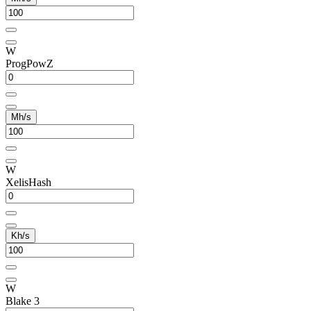
W
ProgPowZ
Mh/s
W
XelisHash
Kh/s
W
Blake 3