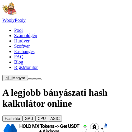
Wooly
Pooly
Pool
Számológép
Hardver
Szoftver
Exchanges
FAQ
Blog
RigsMonitor
🇭🇺
Magyar
A legjobb bányászati hash
kalkulátor online
Hashráta
GPU
CPU
ASIC