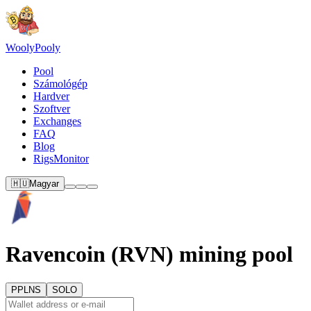
Wooly
Pooly
Pool
Számológép
Hardver
Szoftver
Exchanges
FAQ
Blog
RigsMonitor
🇭🇺
Magyar
Ravencoin (RVN) mining pool
PPLNS
SOLO