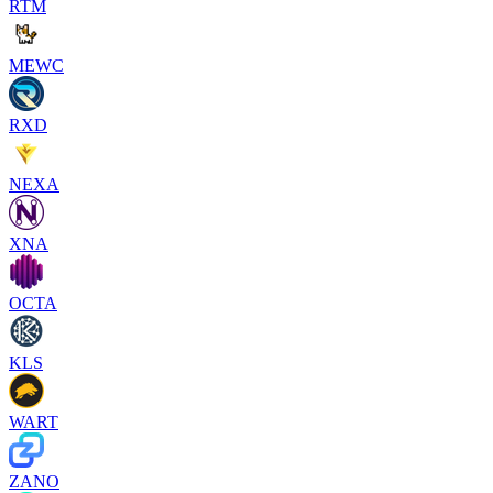
RTM
MEWC
RXD
NEXA
XNA
OCTA
KLS
WART
ZANO