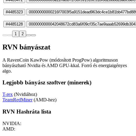
#4485323
00000000000216f7003f5a9151dead963dc4ce1b81bb477bd88
#4485128
0000000000042048672cd83a6f09cf35c7ae9aaab52699db304
1
2
RVN bányászat
A RavenCoin KawPow (módosított ProgPow) algoritmuson
bányászható Nvidia és AMD GPU-kkal. Forró és energiaigényes
algo.
Legjobb bányász szoftver (minerek)
T-rex
(Nvidiához)
TeamRedMiner
(AMD-hez)
RVN Hashráta lista
NVIDIA:
AMD: