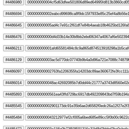
#4486980
000000000004cf5d63dfee501806d89ed64995fd813b3860cd0
#4486694
000000000002eabcd99698ca8f9dc15f7933e85c25ef4a8b56e
#4486645
000000000005ad4c7e91c2f61df7e84b4aeab18b4625bd126fa
#4486476
000000000000d4d33b14e30b8bb2ebd06347a4067af6e50239
#4486211
000000000001afd65581484c8c9a865d874513918298a1b5caf
#4486129
000000000003ac5d770dc07740b9b4a0d96a721e7088c74879f
#4486097
000000000002763fa1206355fa14203dc89ae360672fe3fcc111
#4486014
0000000000048ac42692085b7d0dd44c21777a3743d8560e02
#4485893
00000000000561ea43ffd729bc6917db492209843bd7f59b194
#4485545
000000000002901173dc91e35b6ae2d6582f0edc26a12f27e2f
#4485484
0000000000043212977ef2cf005a6bed685e89cc5f0b00c9622
#4485472
000000000003a11ffa0b72f50f591316c31bf8d2bbbd2ba0cbefc