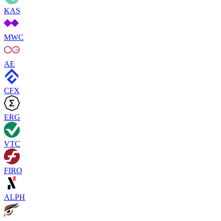
KAS
MWC
AE
CFX
ERG
VTC
FIRO
ALPH