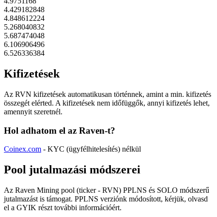
4.9751168
4.429182848
4.848612224
5.268040832
5.687474048
6.106906496
6.526336384
Kifizetések
Az RVN kifizetések automatikusan történnek, amint a min. kifizetés
összegét elérted. A kifizetések nem időfüggők, annyi kifizetés lehet,
amennyit szeretnél.
Hol adhatom el az Raven-t?
Coinex.com
- KYC (ügyfélhitelesítés) nélkül
Pool jutalmazási módszerei
Az Raven Mining pool (ticker - RVN) PPLNS és SOLO módszerű
jutalmazást is támogat. PPLNS verziónk módosított, kérjük, olvasd
el a GYIK részt további információért.