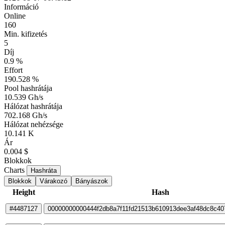
Információ
Online
160
Min. kifizetés
5
Díj
0.9 %
Effort
190.528 %
Pool hashrátája
10.539 Gh/s
Hálózat hashrátája
702.168 Gh/s
Hálózat nehézsége
10.141 K
Ár
0.004 $
Blokkok
Charts
Hashráta
Blokkok
Várakozó
Bányászok
Height
Hash
#4487127
00000000000444f2db8a7f11fd21513b610913dee3af48dc8c40