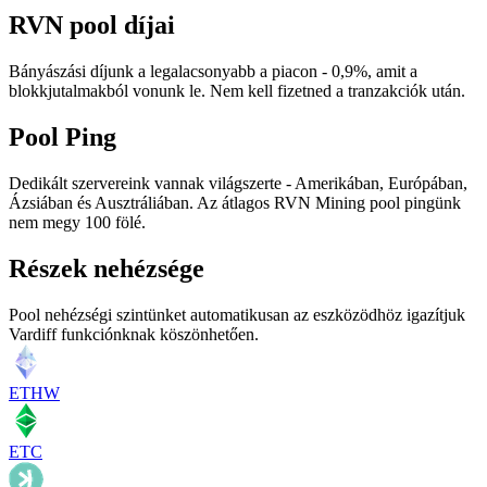
RVN pool díjai
Bányászási díjunk a legalacsonyabb a piacon - 0,9%, amit a
blokkjutalmakból vonunk le. Nem kell fizetned a tranzakciók után.
Pool Ping
Dedikált szervereink vannak világszerte - Amerikában, Európában,
Ázsiában és Ausztráliában. Az átlagos RVN Mining pool pingünk
nem megy 100 fölé.
Részek nehézsége
Pool nehézségi szintünket automatikusan az eszközödhöz igazítjuk
Vardiff funkciónknak köszönhetően.
ETHW
ETC