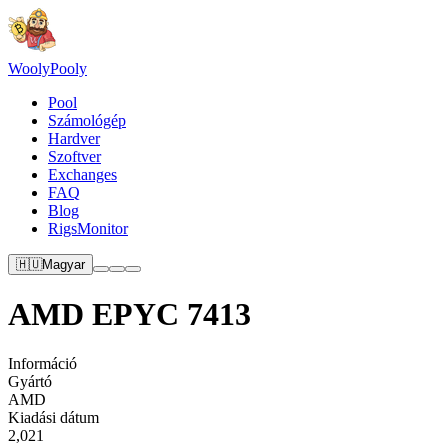
Wooly
Pooly
Pool
Számológép
Hardver
Szoftver
Exchanges
FAQ
Blog
RigsMonitor
🇭🇺
Magyar
AMD EPYC 7413
Információ
Gyártó
AMD
Kiadási dátum
2,021