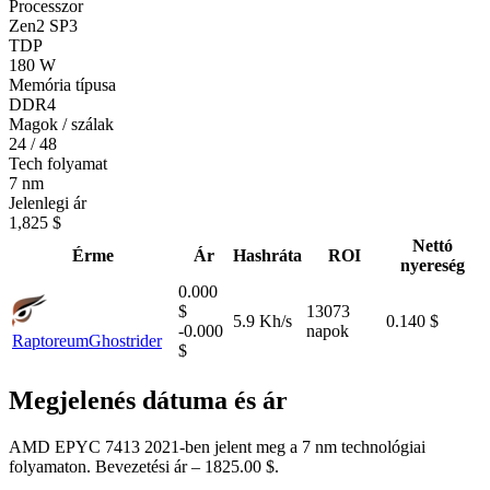
Processzor
Zen2 SP3
TDP
180 W
Memória típusa
DDR4
Magok / szálak
24 / 48
Tech folyamat
7 nm
Jelenlegi ár
1,825 $
Nettó
Érme
Ár
Hashráta
ROI
nyereség
0.000
$
13073
5.9 Kh/s
0.140 $
-0.000
napok
Raptoreum
Ghostrider
$
Megjelenés dátuma és ár
AMD EPYC 7413 2021-ben jelent meg a 7 nm technológiai
folyamaton. Bevezetési ár – 1825.00 $.