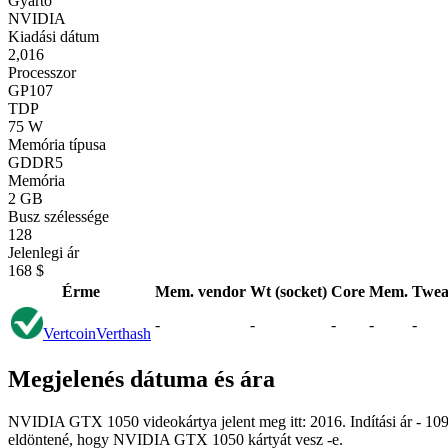
Gyártó
NVIDIA
Kiadási dátum
2,016
Processzor
GP107
TDP
75 W
Memória típusa
GDDR5
Memória
2 GB
Busz szélessége
128
Jelenlegi ár
168 $
Érme
Mem. vendor
Wt (socket)
Core
Mem.
Twea
-
-
-
-
-
Vertcoin
Verthash
Megjelenés dátuma és ára
NVIDIA GTX 1050 videokártya jelent meg itt: 2016. Indítási ár - 109.
eldöntené, hogy NVIDIA GTX 1050 kártyát vesz -e.