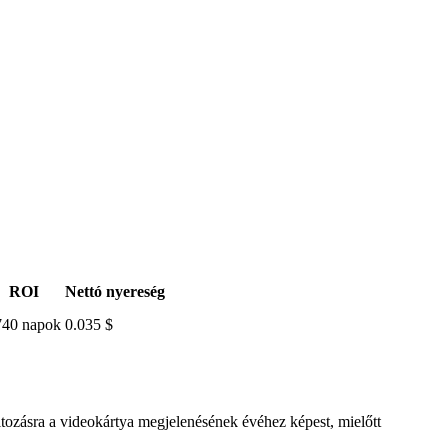
ROI
Nettó nyereség
740 napok
0.035 $
ltozásra a videokártya megjelenésének évéhez képest, mielőtt