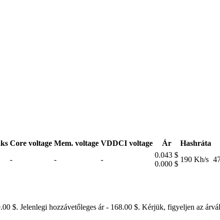
ks
Core voltage
Mem. voltage
VDDCI voltage
Ár
Hashráta
0.043 $
-
-
-
190 Kh/s
4
0.000 $
00 $. Jelenlegi hozzávetőleges ár - 168.00 $. Kérjük, figyeljen az árvá