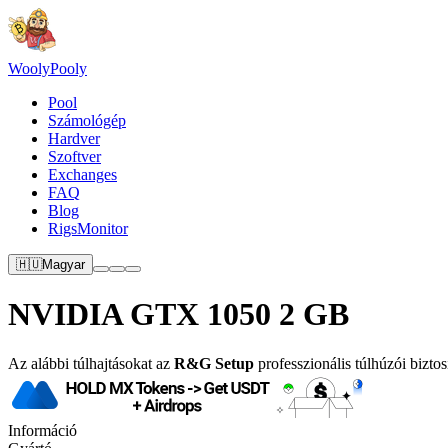
Wooly
Pooly
Pool
Számológép
Hardver
Szoftver
Exchanges
FAQ
Blog
RigsMonitor
🇭🇺
Magyar
NVIDIA GTX 1050 2 GB
Az alábbi túlhajtásokat az
R&G Setup
professzionális túlhúzói biztos
Információ