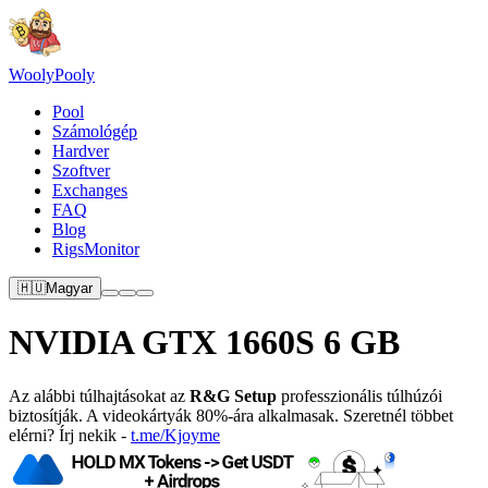
Wooly
Pooly
Pool
Számológép
Hardver
Szoftver
Exchanges
FAQ
Blog
RigsMonitor
🇭🇺
Magyar
NVIDIA GTX 1660S 6 GB
Az alábbi túlhajtásokat az
R&G Setup
professzionális túlhúzói
biztosítják. A videokártyák 80%-ára alkalmasak. Szeretnél többet
elérni? Írj nekik -
t.me/Kjoyme