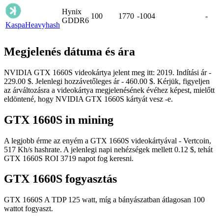
Hynix
100
1770
-1004
-
GDDR6
Kaspa
Heavyhash
Megjelenés dátuma és ára
NVIDIA GTX 1660S videokártya jelent meg itt: 2019. Indítási ár -
229.00 $. Jelenlegi hozzávetőleges ár - 460.00 $. Kérjük, figyeljen
az árváltozásra a videokártya megjelenésének évéhez képest, mielőtt
eldöntené, hogy NVIDIA GTX 1660S kártyát vesz -e.
GTX 1660S in mining
A legjobb érme az enyém a GTX 1660S videokártyával - Vertcoin,
517 Kh/s hashrate. A jelenlegi napi nehézségek mellett 0.12 $, tehát
GTX 1660S ROI 3719 napot fog keresni.
GTX 1660S fogyasztás
GTX 1660S A TDP 125 watt, míg a bányászatban átlagosan 100
wattot fogyaszt.