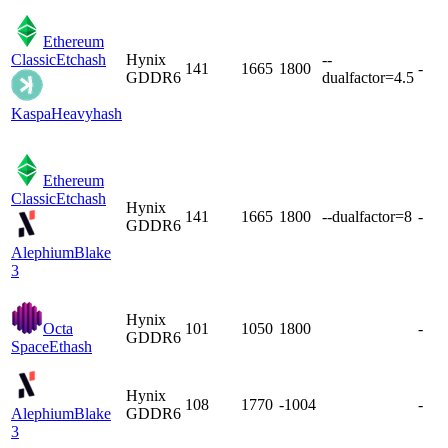
Ethereum
Classic
Etchash
Hynix
--
141
1665
1800
-
GDDR6
dualfactor=4.5
Kaspa
Heavyhash
Ethereum
Classic
Etchash
Hynix
141
1665
1800
--dualfactor=8
-
GDDR6
Alephium
Blake
3
Hynix
Octa
101
1050
1800
-
GDDR6
Space
Ethash
Hynix
108
1770
-1004
-
Alephium
Blake
GDDR6
3