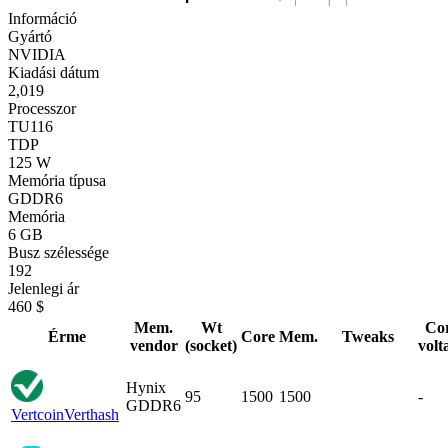
Információ
Gyártó
NVIDIA
Kiadási dátum
2,019
Processzor
TU116
TDP
125 W
Memória típusa
GDDR6
Memória
6 GB
Busz szélessége
192
Jelenlegi ár
460 $
Mem.
Wt
Co
Érme
Core
Mem.
Tweaks
vendor
(socket)
volt
Hynix
95
1500
1500
-
GDDR6
Vertcoin
Verthash