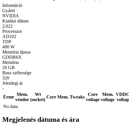
Információ
Gyártó
NVIDIA
Kiadási dátum
2,022
Processzor
AD102
TDP
400 W
Memória típusa
GDDR6X
Memória
20 GB
Busz szélessége
320
Jelenlegi ár
-
Mem.
Wt
Core
Mem.
VDDC
Érme
Core
Mem.
Tweaks
vendor
(socket)
voltage
voltage
voltag
No data.
Megjelenés dátuma és ára