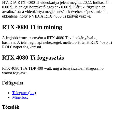
NVIDIA RTX 4080 Ti videokártya jelent meg itt: 2022. Indítási ár -
0.00 $. Jelenlegi hozzávetőleges ár - 0.00 $. Kérjük, figyeljen az
árváltozásra a videokártya megjelenésének évéhez képest, mielőtt
eldöntené, hogy NVIDIA RTX 4080 Ti kártyát vesz -e.
RTX 4080 Ti in mining
A legjobb érme az enyém a RTX 4080 Ti videokártyával - ,
hashrate. A jelenlegi napi nehézségek mellett 0 $, tehát RTX 4080 Ti
ROI 0 napot fog keresni.
RTX 4080 Ti fogyasztás
RTX 4080 Ti A TDP 400 watt, míg a bányászatban átlagosan 0
wattot fogyaszt.
Felügyelet
Telegram (bot)
Minerbox
Tőzsdék