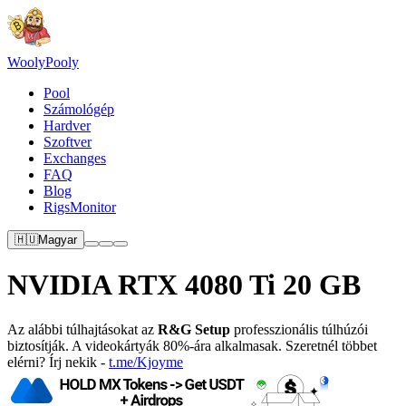
Wooly
Pooly
Pool
Számológép
Hardver
Szoftver
Exchanges
FAQ
Blog
RigsMonitor
🇭🇺
Magyar
NVIDIA RTX 4080 Ti 20 GB
Az alábbi túlhajtásokat az
R&G Setup
professzionális túlhúzói
biztosítják. A videokártyák 80%-ára alkalmasak. Szeretnél többet
elérni? Írj nekik -
t.me/Kjoyme