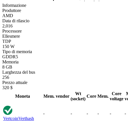
Informazione
Produttore
AMD
Data di rilascio
2,016
Processore
Ellesmere
TDP
150 W
Tipo di memoria
GDDR5
Memoria
8 GB
Larghezza del bus
256
Prezzo attuale
320 $
Wt
Core
Moneta
Mem. vendor
Core
Mem.
(socket)
voltage
v
-
-
-
-
-
-
Vertcoin
Verthash