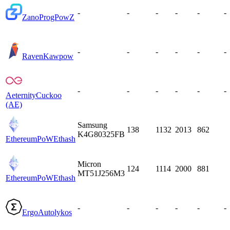
-
-
-
-
-
-
Zano
ProgPowZ
-
-
-
-
-
-
Raven
Kawpow
-
-
-
-
-
-
Aeternity
Cuckoo
(AE)
Samsung
138
1132
2013
862
K4G80325FB
EthereumPoW
Ethash
Micron
124
1114
2000
881
MT51J256M3
EthereumPoW
Ethash
-
-
-
-
-
-
Ergo
Autolykos