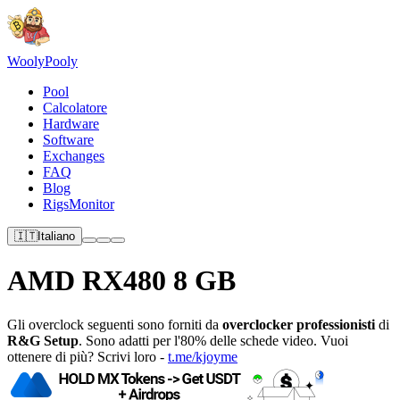
Wooly
Pooly
Pool
Calcolatore
Hardware
Software
Exchanges
FAQ
Blog
RigsMonitor
🇮🇹
Italiano
AMD RX480 8 GB
Gli overclock seguenti sono forniti da
overclocker professionisti
di
R&G Setup
. Sono adatti per l'80% delle schede video. Vuoi
ottenere di più? Scrivi loro -
t.me/kjoyme