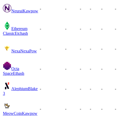
-
-
-
-
-
-
Neurai
Kawpow
Ethereum
-
-
-
-
-
-
Classic
Etchash
-
-
-
-
-
-
Nexa
NexaPow
Octa
-
-
-
-
-
-
Space
Ethash
Alephium
Blake
-
-
-
-
-
-
3
-
-
-
-
-
-
MeowCoin
Kawpow