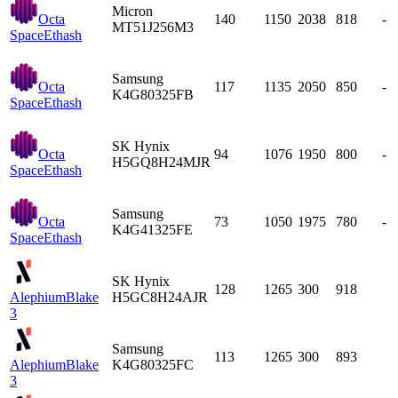
Micron
Octa
140
1150
2038
818
-
MT51J256M3
Space
Ethash
Samsung
Octa
117
1135
2050
850
-
K4G80325FB
Space
Ethash
SK Hynix
Octa
94
1076
1950
800
-
H5GQ8H24MJR
Space
Ethash
Samsung
Octa
73
1050
1975
780
-
K4G41325FE
Space
Ethash
SK Hynix
128
1265
300
918
Alephium
Blake
H5GC8H24AJR
3
Samsung
113
1265
300
893
Alephium
Blake
K4G80325FC
3