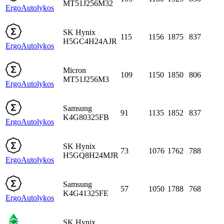
MT51J256M32
Ergo
Autolykos
SK Hynix
115
1156
1875
837
H5GC4H24AJR
Ergo
Autolykos
Micron
109
1150
1850
806
MT51J256M3
Ergo
Autolykos
Samsung
91
1135
1852
837
K4G80325FB
Ergo
Autolykos
SK Hynix
73
1076
1762
788
H5GQ8H24MJR
Ergo
Autolykos
Samsung
57
1050
1788
768
K4G41325FE
Ergo
Autolykos
SK Hynix