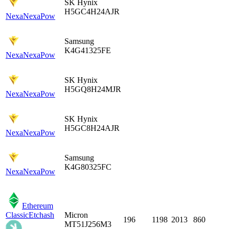
SK Hynix
H5GC4H24AJR
Nexa
NexaPow
Samsung
K4G41325FE
Nexa
NexaPow
SK Hynix
H5GQ8H24MJR
Nexa
NexaPow
SK Hynix
H5GC8H24AJR
Nexa
NexaPow
Samsung
K4G80325FC
Nexa
NexaPow
Ethereum
Classic
Etchash
Micron
196
1198
2013
860
MT51J256M3