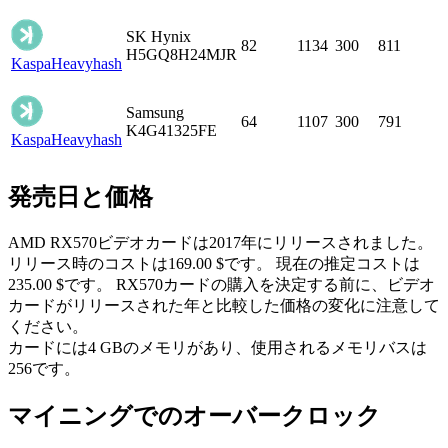
SK Hynix
82
1134
300
811
H5GQ8H24MJR
Kaspa
Heavyhash
Samsung
64
1107
300
791
K4G41325FE
Kaspa
Heavyhash
発売日と価格
AMD RX570ビデオカードは2017年にリリースされました。
リリース時のコストは169.00 $です。 現在の推定コストは
235.00 $です。 RX570カードの購入を決定する前に、ビデオ
カードがリリースされた年と比較した価格の変化に注意して
ください。
カードには4 GBのメモリがあり、使用されるメモリバスは
256です。
マイニングでのオーバークロック