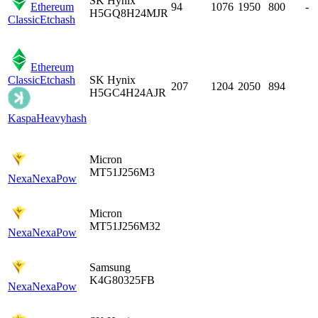
SK Hynix
Ethereum
94
1076
1950
800
-
H5GQ8H24MJR
Classic
Etchash
Ethereum
Classic
Etchash
SK Hynix
207
1204
2050
894
H5GC4H24AJR
Kaspa
Heavyhash
Micron
MT51J256M3
Nexa
NexaPow
Micron
MT51J256M32
Nexa
NexaPow
Samsung
K4G80325FB
Nexa
NexaPow