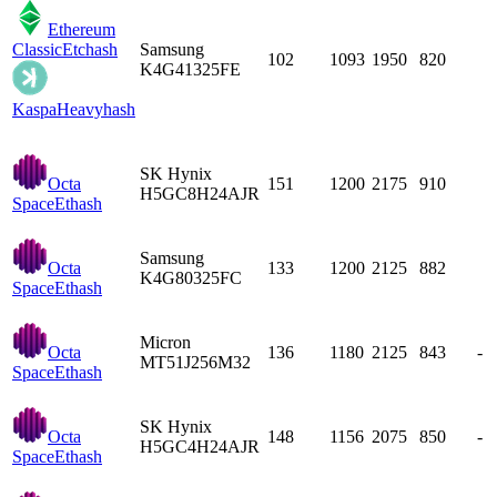
Ethereum
Classic
Etchash
Samsung
102
1093
1950
820
K4G41325FE
Kaspa
Heavyhash
SK Hynix
Octa
151
1200
2175
910
H5GC8H24AJR
Space
Ethash
Samsung
Octa
133
1200
2125
882
K4G80325FC
Space
Ethash
Micron
Octa
136
1180
2125
843
-
MT51J256M32
Space
Ethash
SK Hynix
Octa
148
1156
2075
850
-
H5GC4H24AJR
Space
Ethash