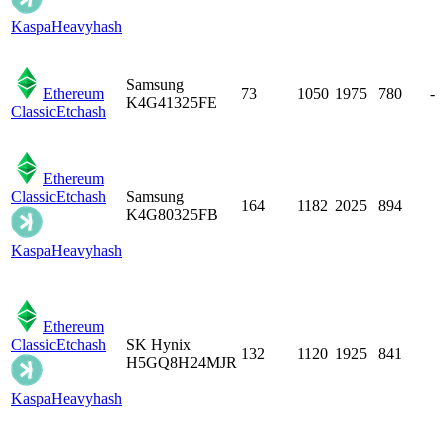
Kaspa
Heavyhash
Samsung
Ethereum
73
1050
1975
780
-
K4G41325FE
Classic
Etchash
Ethereum
Classic
Etchash
Samsung
164
1182
2025
894
K4G80325FB
Kaspa
Heavyhash
Ethereum
Classic
Etchash
SK Hynix
132
1120
1925
841
H5GQ8H24MJR
Kaspa
Heavyhash