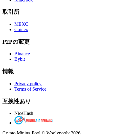
取引所
MEXC
Coinex
P2Pの変更
Binance
Bybit
情報
Privacy policy
Terms of Service
互換性あり
NiceHash
Crypto Mining Pool © Woolypooly 2026