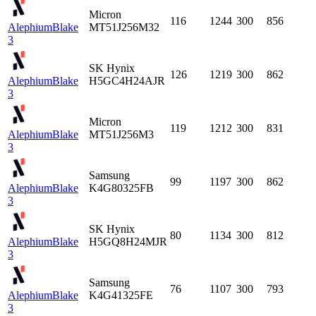
Micron
116
1244
300
856
Alephium
Blake
MT51J256M32
3
SK Hynix
126
1219
300
862
Alephium
Blake
H5GC4H24AJR
3
Micron
119
1212
300
831
Alephium
Blake
MT51J256M3
3
Samsung
99
1197
300
862
Alephium
Blake
K4G80325FB
3
SK Hynix
80
1134
300
812
Alephium
Blake
H5GQ8H24MJR
3
Samsung
76
1107
300
793
Alephium
Blake
K4G41325FE
3