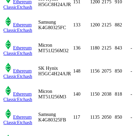
Ethereum
151
1200
2175
910
H5GC8H24AJR
Classic
Etchash
Samsung
Ethereum
133
1200
2125
882
K4G80325FC
Classic
Etchash
Micron
Ethereum
136
1180
2125
843
-
MT51J256M32
Classic
Etchash
SK Hynix
Ethereum
148
1156
2075
850
-
H5GC4H24AJR
Classic
Etchash
Micron
Ethereum
140
1150
2038
818
-
MT51J256M3
Classic
Etchash
Samsung
Ethereum
117
1135
2050
850
-
K4G80325FB
Classic
Etchash