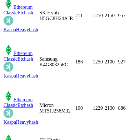
Ethereum
Classic
Etchash
SK Hynix
211
1250
2150
957
H5GC8H24AJR
Kaspa
Heavyhash
Ethereum
Classic
Etchash
Samsung
186
1250
2100
927
K4G80325FC
Kaspa
Heavyhash
Ethereum
Classic
Etchash
Micron
190
1229
2100
886
MT51J256M32
Kaspa
Heavyhash