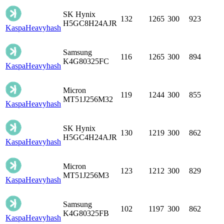
SK Hynix
132
1265
300
923
H5GC8H24AJR
Kaspa
Heavyhash
Samsung
116
1265
300
894
K4G80325FC
Kaspa
Heavyhash
Micron
119
1244
300
855
MT51J256M32
Kaspa
Heavyhash
SK Hynix
130
1219
300
862
H5GC4H24AJR
Kaspa
Heavyhash
Micron
123
1212
300
829
MT51J256M3
Kaspa
Heavyhash
Samsung
102
1197
300
862
K4G80325FB
Kaspa
Heavyhash