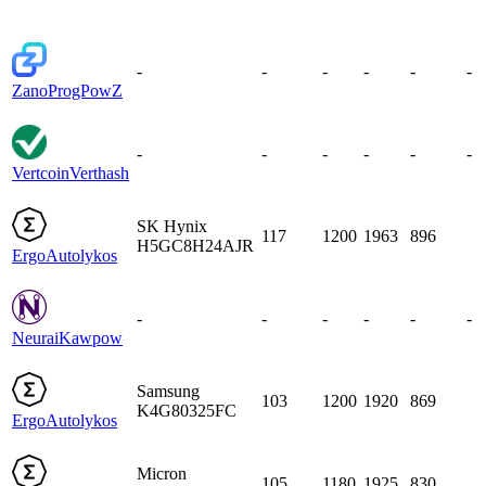
-
-
-
-
-
-
Zano
ProgPowZ
-
-
-
-
-
-
Vertcoin
Verthash
SK Hynix
117
1200
1963
896
H5GC8H24AJR
Ergo
Autolykos
-
-
-
-
-
-
Neurai
Kawpow
Samsung
103
1200
1920
869
K4G80325FC
Ergo
Autolykos
Micron
105
1180
1925
830