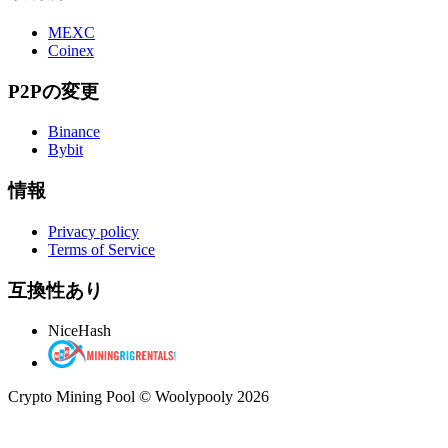
MEXC
Coinex
P2Pの変更
Binance
Bybit
情報
Privacy policy
Terms of Service
互換性あり
NiceHash
Crypto Mining Pool © Woolypooly 2026