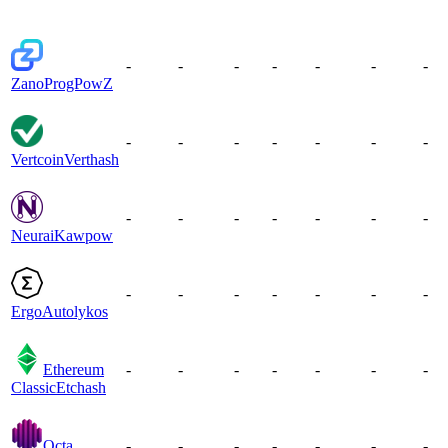
-
-
-
-
-
-
-
Zano
ProgPowZ
-
-
-
-
-
-
-
Vertcoin
Verthash
-
-
-
-
-
-
-
Neurai
Kawpow
-
-
-
-
-
-
-
Ergo
Autolykos
Ethereum
-
-
-
-
-
-
-
Classic
Etchash
Octa
-
-
-
-
-
-
-