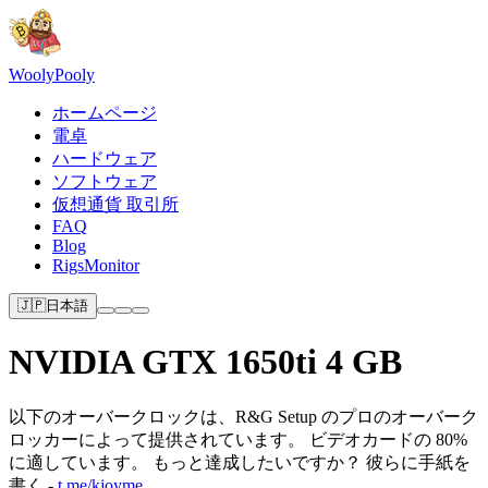
Wooly
Pooly
ホームページ
電卓
ハードウェア
ソフトウェア
仮想通貨 取引所
FAQ
Blog
RigsMonitor
🇯🇵
日本語
NVIDIA GTX 1650ti 4 GB
以下のオーバークロックは、R&G Setup のプロのオーバーク
ロッカーによって提供されています。 ビデオカードの 80%
に適しています。 もっと達成したいですか？ 彼らに手紙を
書く -
t.me/kjoyme