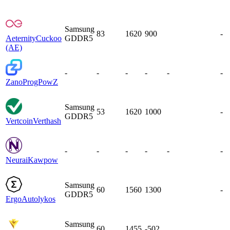
Samsung
83
1620
900
-
Aeternity
Cuckoo
GDDR5
(AE)
-
-
-
-
-
-
Zano
ProgPowZ
Samsung
53
1620
1000
-
GDDR5
Vertcoin
Verthash
-
-
-
-
-
-
Neurai
Kawpow
Samsung
60
1560
1300
-
GDDR5
Ergo
Autolykos
Samsung
60
1455
-502