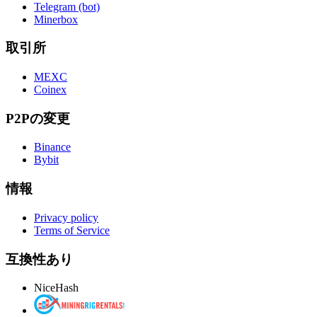
Telegram (bot)
Minerbox
取引所
MEXC
Coinex
P2Pの変更
Binance
Bybit
情報
Privacy policy
Terms of Service
互換性あり
NiceHash