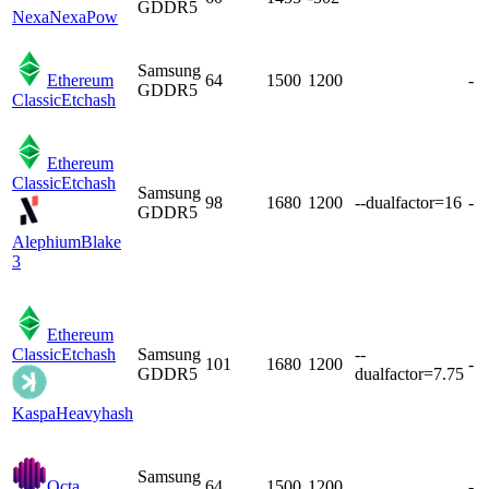
GDDR5
Nexa
NexaPow
Samsung
Ethereum
64
1500
1200
-
GDDR5
Classic
Etchash
Ethereum
Classic
Etchash
Samsung
98
1680
1200
--dualfactor=16
-
GDDR5
Alephium
Blake
3
Ethereum
Classic
Etchash
Samsung
--
101
1680
1200
-
GDDR5
dualfactor=7.75
Kaspa
Heavyhash
Samsung
Octa
64
1500
1200
-