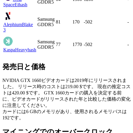
GDDR5
Space
Ethash
Samsung
81
170
-502
-
Alephium
Blake
GDDR5
3
Samsung
77
1770
-502
-
GDDR5
Kaspa
Heavyhash
発売日と価格
NVIDIA GTX 1660ビデオカードは2019年にリリースされま
した。 リリース時のコストは219.00 $です。 現在の推定コス
トは420.00 $です。 GTX 1660カードの購入を決定する前
に、ビデオカードがリリースされた年と比較した価格の変化
に注意してください。
カードには6 GBのメモリがあり、使用されるメモリバスは
192です。
マイニングでのオーバークロック