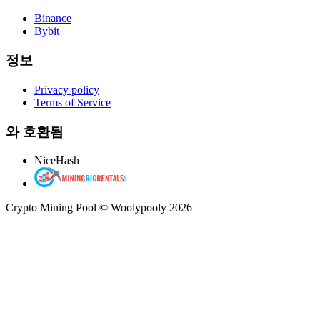
Binance
Bybit
정보
Privacy policy
Terms of Service
와 호환됨
NiceHash
Crypto Mining Pool © Woolypooly 2026