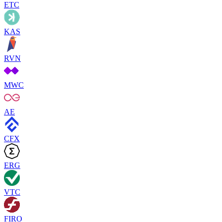
ETC
KAS
RVN
MWC
AE
CFX
ERG
VTC
FIRO