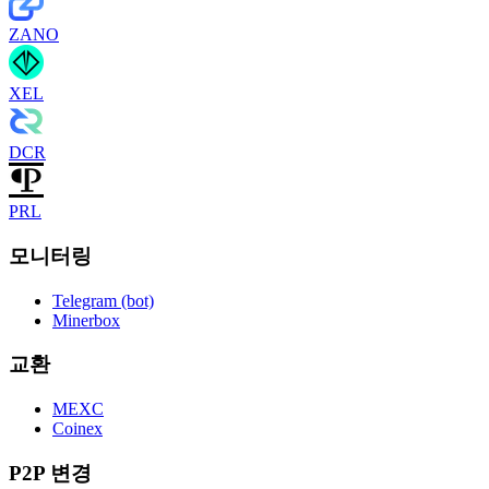
ZANO
XEL
DCR
PRL
모니터링
Telegram (bot)
Minerbox
교환
MEXC
Coinex
P2P 변경