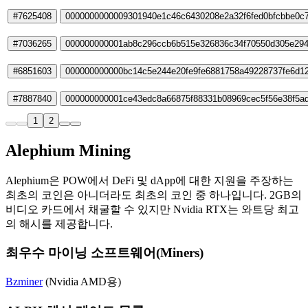
#7625408
0000000000009301940e1c46c6430208e2a32f6fed0bfcbbe0c7
#7036265
000000000001ab8c296ccb6b515e326836c34f70550d305e294
#6851603
000000000000bc14c5e244e20fe9fe6881758a49228737fe6d1
#7887840
000000000001ce43edc8a66875f88331b08969cec5f56e38f5a
1
2
Alephium Mining
Alephium은 POW에서 DeFi 및 dApp에 대한 지원을 주장하는
최초의 코인은 아니더라도 최초의 코인 중 하나입니다. 2GB의
비디오 카드에서 채굴할 수 있지만 Nvidia RTX는 와트당 최고
의 해시를 제공합니다.
최우수 마이닝 소프트웨어(Miners)
Bzminer
(Nvidia AMD용)