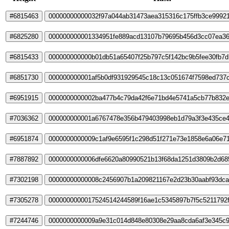
#6815463
00000000000032f97a044ab31473aea315316c175ffb3ce9992
#6825280
000000000001334951fe889acd13107b79695b456d3cc07ea3
#6815433
000000000000b01db51a65407f25b797c5f142bc9b5fee30fb7
#6851730
000000000001af5b0df931929545c18c13c051674f7598ed737
#6951915
0000000000002ba477b4c79da42f6e71bd4e5741a5cb77b832e
#7036362
000000000001a6767478e356b479403998eb1d79a3f3e435ce
#6951874
0000000000009c1af9e6595f1c298d51f271e73e1858e6a06e7
#7887892
0000000000006dfe6620a80990521b13f68da1251d3809b2d68
#7302198
00000000000008c2456907b1a209821167e2d23b30aabf93dc
#7305278
0000000000017524514244589f16ae1c5345897b7f5c5211792
#7244746
0000000000009a9e31c014d848e80308e29aa8cda6af3e345c9