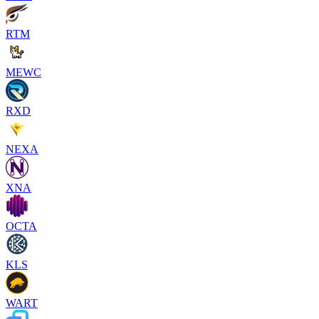
RTM
MEWC
RXD
NEXA
XNA
OCTA
KLS
WART