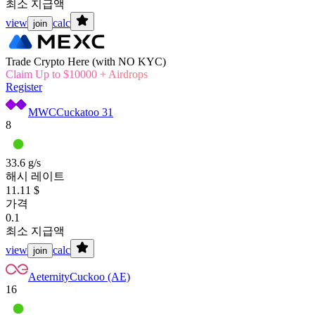
최소 지급액
view
calc
join
Trade Crypto Here (with NO KYC)
Claim Up to $10000 + Airdrops
Register
MWC
Cuckatoo 31
8
33.6 g/s
해시 레이트
11.11 $
가격
0.1
최소 지급액
view
calc
join
Aeternity
Cuckoo (AE)
16