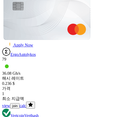
Apply Now
Ergo
Autolykos
79
36.08 Gh/s
해시 레이트
0.236 $
가격
1
최소 지급액
view
calc
join
Vertcoin
Verthash