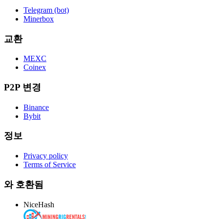
Telegram (bot)
Minerbox
교환
MEXC
Coinex
P2P 변경
Binance
Bybit
정보
Privacy policy
Terms of Service
와 호환됨
NiceHash