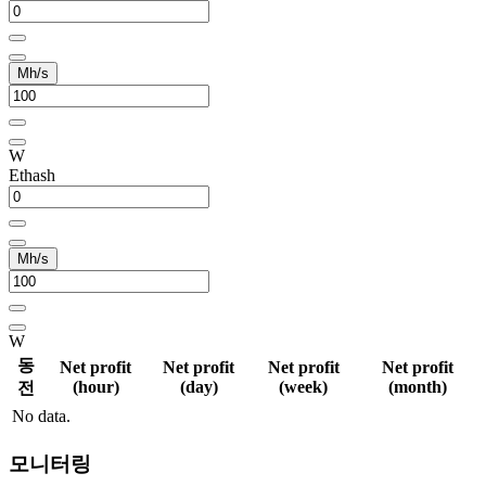
Mh/s
W
Ethash
Mh/s
W
동
Net profit
Net profit
Net profit
Net profit
(hour)
(day)
(week)
(month)
전
No data.
모니터링