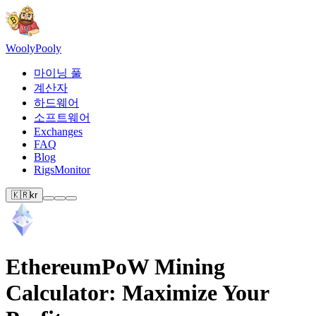
Wooly
Pooly
마이닝 풀
계산자
하드웨어
소프트웨어
Exchanges
FAQ
Blog
RigsMonitor
🇰🇷
kr
EthereumPoW Mining
Calculator: Maximize Your