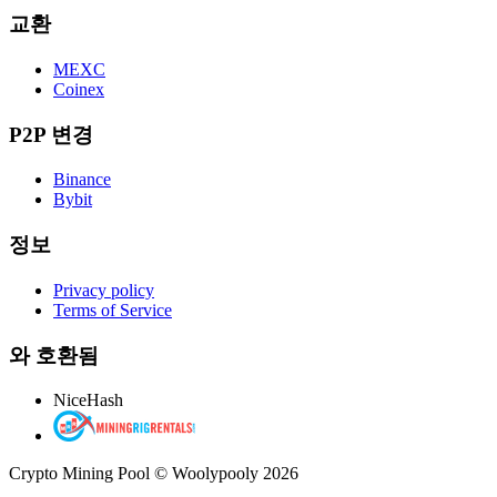
교환
MEXC
Coinex
P2P 변경
Binance
Bybit
정보
Privacy policy
Terms of Service
와 호환됨
NiceHash
Crypto Mining Pool © Woolypooly 2026