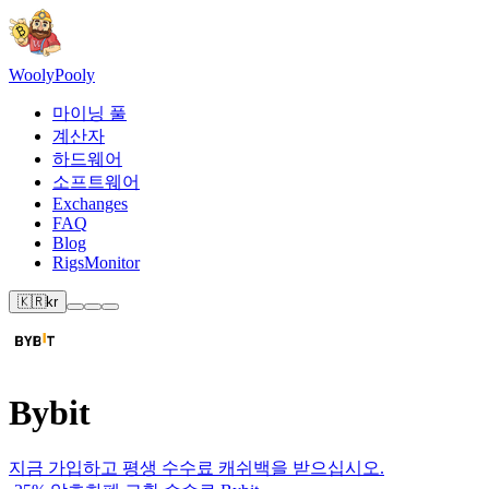
Wooly
Pooly
마이닝 풀
계산자
하드웨어
소프트웨어
Exchanges
FAQ
Blog
RigsMonitor
🇰🇷
kr
Bybit
지금 가입
하고 평생 수수료 캐쉬백을 받으십시오.