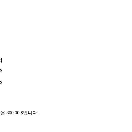
익
 $
 $
 800.00 $입니다.