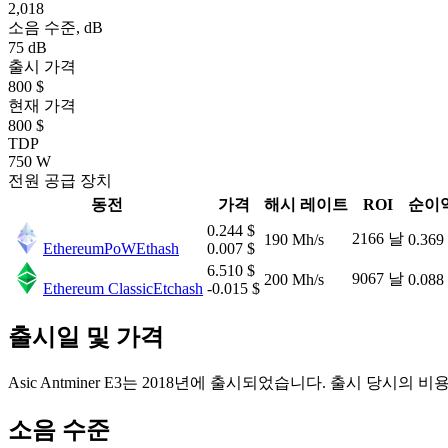
2,018
소음 수준, dB
75 dB
출시 가격
800 $
현재 가격
800 $
TDP
750 W
전원 공급 장치
동전
가격
해시 레이트
ROI
순이
0.244 $
2166 날
190 Mh/s
0.369
EthereumPoW
Ethash
0.007 $
6.510 $
9067 날
200 Mh/s
0.088
Ethereum Classic
Etchash
-0.015 $
출시일 및 가격
Asic Antminer E3는 2018년에 출시되었습니다. 출시 당시의 비용은
소음 수준