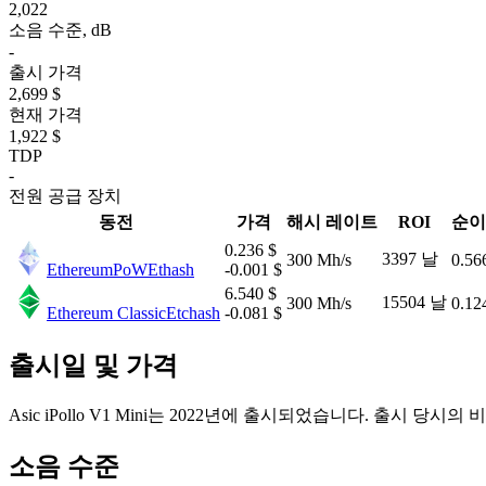
2,022
소음 수준, dB
-
출시 가격
2,699 $
현재 가격
1,922 $
TDP
-
전원 공급 장치
동전
가격
해시 레이트
ROI
순이
0.236 $
3397 날
300 Mh/s
0.56
EthereumPoW
Ethash
-0.001 $
6.540 $
15504 날
300 Mh/s
0.12
Ethereum Classic
Etchash
-0.081 $
출시일 및 가격
Asic iPollo V1 Mini는 2022년에 출시되었습니다. 출시 당시의 비
소음 수준