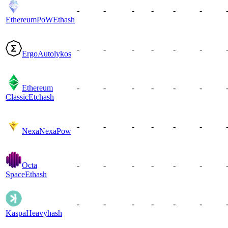
-
-
-
-
-
-
EthereumPoW
Ethash
-
-
-
-
-
-
Ergo
Autolykos
Ethereum
-
-
-
-
-
-
Classic
Etchash
-
-
-
-
-
-
Nexa
NexaPow
Octa
-
-
-
-
-
-
Space
Ethash
-
-
-
-
-
-
Kaspa
Heavyhash