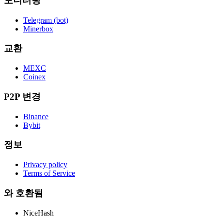
모니터링
Telegram (bot)
Minerbox
교환
MEXC
Coinex
P2P 변경
Binance
Bybit
정보
Privacy policy
Terms of Service
와 호환됨
NiceHash