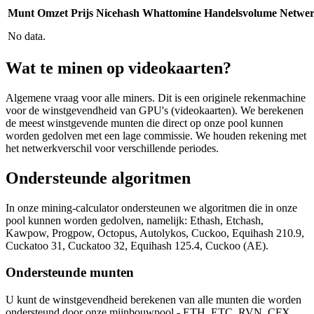
Munt
Omzet
Prijs
Nicehash
Whattomine
Handelsvolume
Netwe
No data.
Wat te minen op videokaarten?
Algemene vraag voor alle miners. Dit is een originele rekenmachine
voor de winstgevendheid van GPU's (videokaarten). We berekenen
de meest winstgevende munten die direct op onze pool kunnen
worden gedolven met een lage commissie. We houden rekening met
het netwerkverschil voor verschillende periodes.
Ondersteunde algoritmen
In onze mining-calculator ondersteunen we algoritmen die in onze
pool kunnen worden gedolven, namelijk: Ethash, Etchash,
Kawpow, Progpow, Octopus, Autolykos, Cuckoo, Equihash 210.9,
Cuckatoo 31, Cuckatoo 32, Equihash 125.4, Cuckoo (AE).
Ondersteunde munten
U kunt de winstgevendheid berekenen van alle munten die worden
ondersteund door onze mijnbouwpool - ETH, ETC, RVN, CFX,