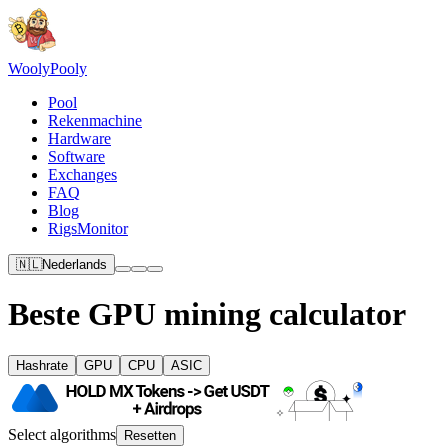
Wooly
Pooly
Pool
Rekenmachine
Hardware
Software
Exchanges
FAQ
Blog
RigsMonitor
🇳🇱
Nederlands
Beste GPU mining calculator
Hashrate
GPU
CPU
ASIC
Select algorithms
Resetten