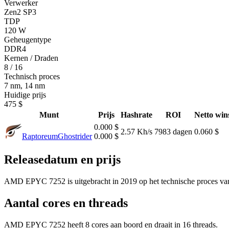
Verwerker
Zen2 SP3
TDP
120 W
Geheugentype
DDR4
Kernen / Draden
8 / 16
Technisch proces
7 nm, 14 nm
Huidige prijs
475 $
Munt
Prijs
Hashrate
ROI
Netto win
0.000 $
2.57 Kh/s
7983 dagen
0.060 $
Raptoreum
Ghostrider
0.000 $
Releasedatum en prijs
AMD EPYC 7252 is uitgebracht in 2019 op het technische proces van 
Aantal cores en threads
AMD EPYC 7252 heeft 8 cores aan boord en draait in 16 threads.