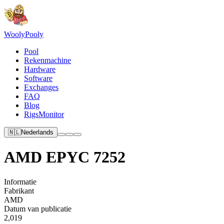
Wooly
Pooly
Pool
Rekenmachine
Hardware
Software
Exchanges
FAQ
Blog
RigsMonitor
🇳🇱
Nederlands
AMD EPYC 7252
Informatie
Fabrikant
AMD
Datum van publicatie
2,019