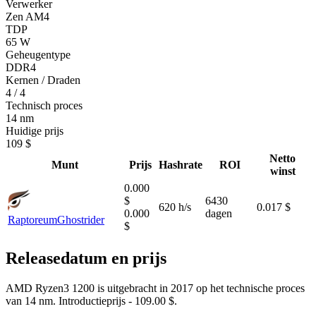
Verwerker
Zen AM4
TDP
65 W
Geheugentype
DDR4
Kernen / Draden
4 / 4
Technisch proces
14 nm
Huidige prijs
109 $
Netto
Munt
Prijs
Hashrate
ROI
winst
0.000
$
6430
620 h/s
0.017 $
0.000
dagen
Raptoreum
Ghostrider
$
Releasedatum en prijs
AMD Ryzen3 1200 is uitgebracht in 2017 op het technische proces
van 14 nm. Introductieprijs - 109.00 $.