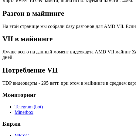
Карта имеет 16 GB памяти, шина используемой памяти - 4096.
Разгон в майнинге
На этой странице мы собрали базу разгонов для AMD VII. Если
VII в майнинге
Лучше всего на данный момент видеокарта AMD VII майнит Zano,
дней.
Потребление VII
TDP видеокарты - 295 ватт, при этом в майнинге в среднем карт
Мониторинг
Telegram (bot)
Minerbox
Биржи
MEXC