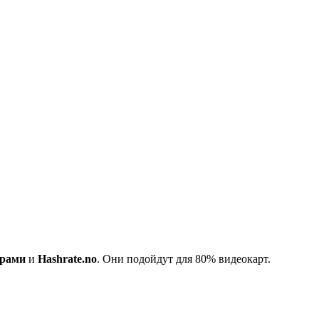
ерами
и
Hashrate.no
. Они подойдут для 80% видеокарт.