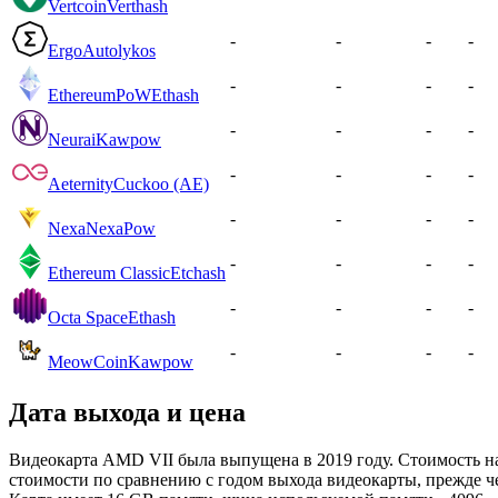
Vertcoin
Verthash
-
-
-
-
Ergo
Autolykos
-
-
-
-
EthereumPoW
Ethash
-
-
-
-
Neurai
Kawpow
-
-
-
-
Aeternity
Cuckoo (AE)
-
-
-
-
Nexa
NexaPow
-
-
-
-
Ethereum Classic
Etchash
-
-
-
-
Octa Space
Ethash
-
-
-
-
MeowCoin
Kawpow
Дата выхода и цена
Видеокарта AMD VII была выпущена в 2019 году. Стоимость на 
стоимости по сравнению с годом выхода видеокарты, прежде ч