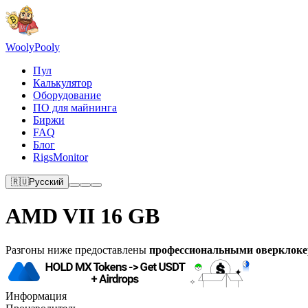
Wooly
Pooly
Пул
Калькулятор
Оборудование
ПО для майнинга
Биржи
FAQ
Блог
RigsMonitor
🇷🇺
Русский
AMD VII 16 GB
Разгоны ниже предоставлены
профессиональными оверклок
Информация