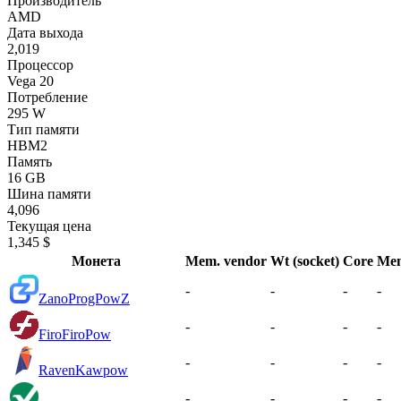
Производитель
AMD
Дата выхода
2,019
Процессор
Vega 20
Потребление
295 W
Тип памяти
HBM2
Память
16 GB
Шина памяти
4,096
Текущая цена
1,345 $
Монета
Mem. vendor
Wt (socket)
Core
Me
-
-
-
-
Zano
ProgPowZ
-
-
-
-
Firo
FiroPow
-
-
-
-
Raven
Kawpow
-
-
-
-