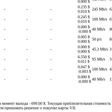
0.000 $
0.235 $
-
-
-
245 Mh/s
6
0.010 $
0.245 $
-
-
-
100 Mh/s
6
0.010 $
0.000 $
-
-
-
40 Mh/s
8
-0.000 $
0.005 $
-
-
-
50 p/s
8
0.000 $
0.000 $
-
-
-
45.3 Mh/s
3
0.000 $
6.550 $
-
-
-
95 Mh/s
3
0.011 $
0.047 $
-
-
-
100 Mh/s
4
-0.003 $
0.000 $
-
-
-
40 Mh/s
1
-0.000 $
момент выхода - 699.00 $. Текущая приблизительная стоимость 
ем принимать решение о покупке карты VII.