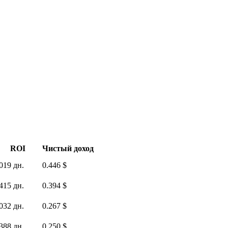
ROI
Чистый доход
019 дн.
0.446 $
415 дн.
0.394 $
032 дн.
0.267 $
388 дн.
0.250 $