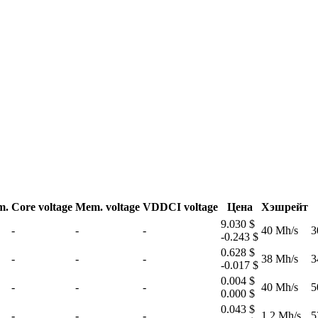
m.
Core voltage
Mem. voltage
VDDCI voltage
Цена
Хэшрейт
9.030 $
-
-
-
40 Mh/s
3
-0.243 $
0.628 $
-
-
-
38 Mh/s
3
-0.017 $
0.004 $
-
-
-
40 Mh/s
5
0.000 $
0.043 $
-
-
-
1.2 Mh/s
5