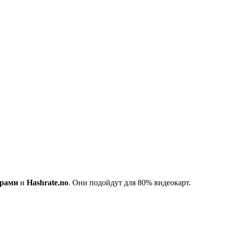
ерами
и
Hashrate.no
. Они подойдут для 80% видеокарт.