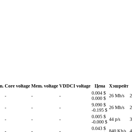
m.
Core voltage
Mem. voltage
VDDCI voltage
Цена
Хэшрейт
0.004 $
-
-
-
26 Mh/s
2
0.000 $
9.090 $
-
-
-
26 Mh/s
2
-0.195 $
0.005 $
-
-
-
44 p/s
3
-0.000 $
0.043 $
-
-
-
840 Kh/s
4