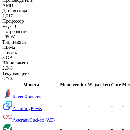
Производитель
AMD
Дата выхода
2,017
Процессор
Vega 10
Потребление
295 W
Тип памяти
HBM2
Память
8 GB
Шина памяти
2,048
Текущая цена
675 $
Монета
Mem. vendor
Wt (socket)
Core
Me
-
-
-
-
Raven
Kawpow
-
-
-
-
Zano
ProgPowZ
-
-
-
-
Aeternity
Cuckoo (AE)
-
-
-
-