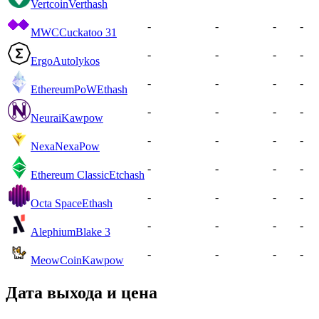
Vertcoin
Verthash
-
-
-
-
MWC
Cuckatoo 31
-
-
-
-
Ergo
Autolykos
-
-
-
-
EthereumPoW
Ethash
-
-
-
-
Neurai
Kawpow
-
-
-
-
Nexa
NexaPow
-
-
-
-
Ethereum Classic
Etchash
-
-
-
-
Octa Space
Ethash
-
-
-
-
Alephium
Blake 3
-
-
-
-
MeowCoin
Kawpow
Дата выхода и цена