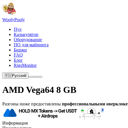
Wooly
Pooly
Пул
Калькулятор
Оборудование
ПО для майнинга
Биржи
FAQ
Блог
RigsMonitor
🇷🇺
Русский
AMD Vega64 8 GB
Разгоны ниже предоставлены
профессиональными оверклок
Информация