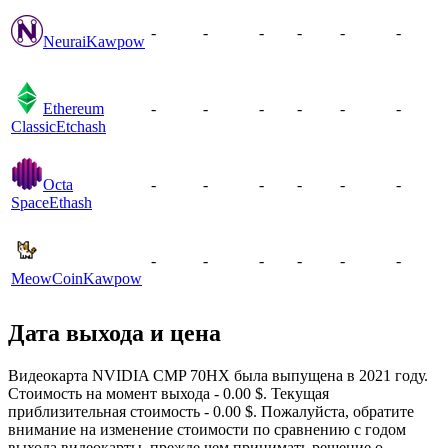
-
-
-
-
-
-
Neurai
Kawpow
Ethereum
-
-
-
-
-
-
Classic
Etchash
Octa
-
-
-
-
-
-
Space
Ethash
-
-
-
-
-
-
MeowCoin
Kawpow
Дата выхода и цена
Видеокарта NVIDIA CMP 70HX была выпущена в 2021 году.
Стоимость на момент выхода - 0.00 $. Текущая
приблизительная стоимость - 0.00 $. Пожалуйста, обратите
внимание на изменение стоимости по сравнению с годом
выхода видеокарты, прежде чем принимать решение о