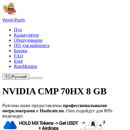
Wooly
Pooly
Пул
Калькулятор
Оборудование
ПО для майнинга
Биржи
FAQ
Блог
RigsMonitor
🇷🇺
Русский
NVIDIA CMP 70HX 8 GB
Разгоны ниже предоставлены
профессиональными
оверклокерами
и
Hashrate.no
. Они подойдут для 80%
видеокарт.