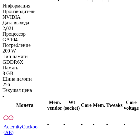
Информация
Производитель
NVIDIA
Дата выхода
2,021
Процессор
GA104
Потребление
200 W
Тип памяти
GDDR6X
Память
8 GB
Шина памяти
256
Текущая цена
-
Mem.
Wt
Core
Монета
Core
Mem.
Tweaks
vendor
(socket)
voltage
-
-
-
-
-
-
Aeternity
Cuckoo
(AE)