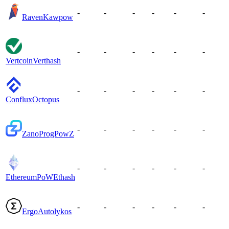
-
-
-
-
-
-
Raven
Kawpow
-
-
-
-
-
-
Vertcoin
Verthash
-
-
-
-
-
-
Conflux
Octopus
-
-
-
-
-
-
Zano
ProgPowZ
-
-
-
-
-
-
EthereumPoW
Ethash
-
-
-
-
-
-
Ergo
Autolykos