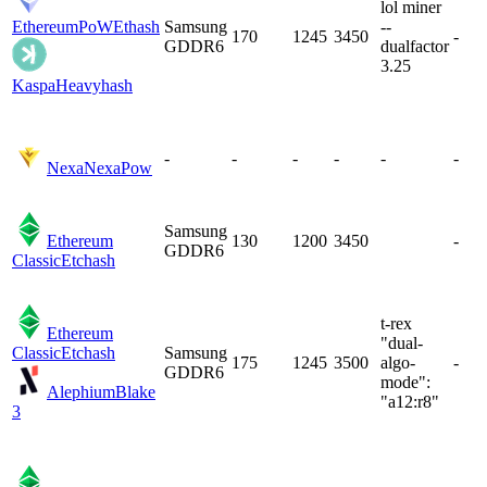
lol miner
EthereumPoW
Ethash
Samsung
--
170
1245
3450
-
GDDR6
dualfactor
3.25
Kaspa
Heavyhash
-
-
-
-
-
-
Nexa
NexaPow
Samsung
Ethereum
130
1200
3450
-
GDDR6
Classic
Etchash
t-rex
Ethereum
"dual-
Classic
Etchash
Samsung
175
1245
3500
algo-
-
GDDR6
mode":
Alephium
Blake
"a12:r8"
3