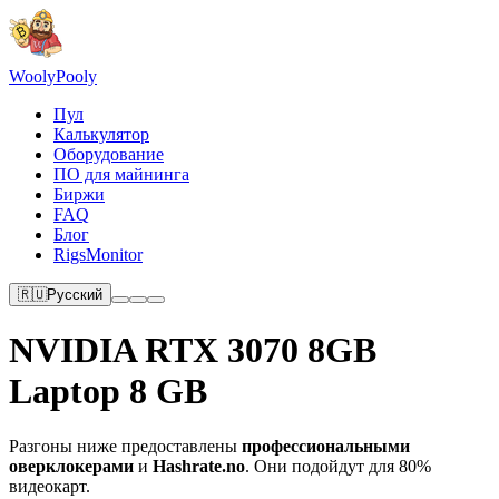
Wooly
Pooly
Пул
Калькулятор
Оборудование
ПО для майнинга
Биржи
FAQ
Блог
RigsMonitor
🇷🇺
Русский
NVIDIA RTX 3070 8GB
Laptop 8 GB
Разгоны ниже предоставлены
профессиональными
оверклокерами
и
Hashrate.no
. Они подойдут для 80%
видеокарт.