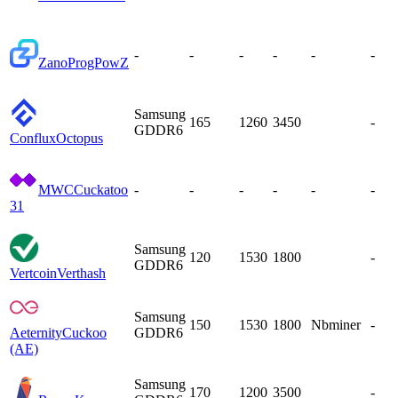
-
-
-
-
-
-
Zano
ProgPowZ
Samsung
165
1260
3450
-
GDDR6
Conflux
Octopus
MWC
Cuckatoo
-
-
-
-
-
-
31
Samsung
120
1530
1800
-
GDDR6
Vertcoin
Verthash
Samsung
150
1530
1800
Nbminer
-
Aeternity
Cuckoo
GDDR6
(AE)
Samsung
170
1200
3500
-