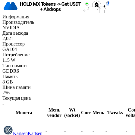
Информация
Производитель
NVIDIA
Дата выхода
2,021
Процессор
GA104
Потребление
115 W
Тип памяти
GDDR6
Память
8 GB
Шина памяти
256
Текущая цена
-
Mem.
Wt
Co
Монета
Core
Mem.
Tweaks
vendor
(socket)
volt
-
-
-
-
-
-
Karlsen
Karlsen