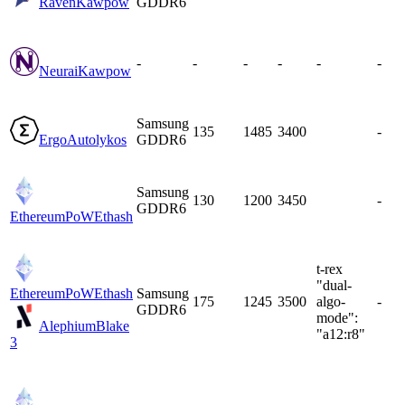
Raven
Kawpow
GDDR6
-
-
-
-
-
-
Neurai
Kawpow
Samsung
135
1485
3400
-
Ergo
Autolykos
GDDR6
Samsung
130
1200
3450
-
GDDR6
EthereumPoW
Ethash
t-rex
"dual-
EthereumPoW
Ethash
Samsung
175
1245
3500
algo-
-
GDDR6
mode":
Alephium
Blake
"a12:r8"
3