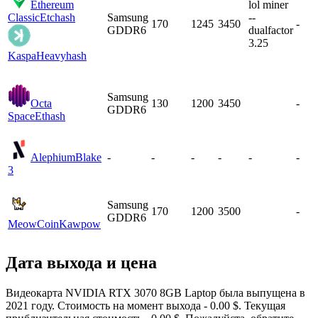
Ethereum
lol miner
Classic
Etchash
Samsung
--
170
1245
3450
-
GDDR6
dualfactor
3.25
Kaspa
Heavyhash
Samsung
Octa
130
1200
3450
-
GDDR6
Space
Ethash
Alephium
Blake
-
-
-
-
-
-
3
Samsung
170
1200
3500
-
GDDR6
MeowCoin
Kawpow
Дата выхода и цена
Видеокарта NVIDIA RTX 3070 8GB Laptop была выпущена в
2021 году. Стоимость на момент выхода - 0.00 $. Текущая