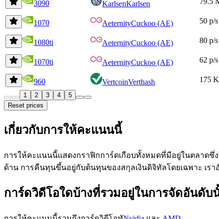
79.5 
3090
Karlsen
Karlsen
50 p/s
1070
Aeternity
Cuckoo (AE)
80 p/s
1080ti
Aeternity
Cuckoo (AE)
62 p/s
1070ti
Aeternity
Cuckoo (AE)
175 K
960
Vertcoin
Verthash
1
2
3
4
5
Reset prices
เกี่ยวกับการให้คะแนนนี้
การให้คะแนนนี้แสดงกราฟิกการ์ดเกือบทั้งหมดที่มีอยู่ในตลาดซึ่
ด้าน การคืนทุนขึ้นอยู่กับต้นทุนของสกุลเงินดิจิทัลโดยเฉพาะ เรา
การ์ดวิดีโอใดบ้างที่รวมอยู่ในการจัดอันดับนั
การให้คะแนนนี้รวมถึงการ์ดวิดีโอทั
Nvidia
และ
AMD