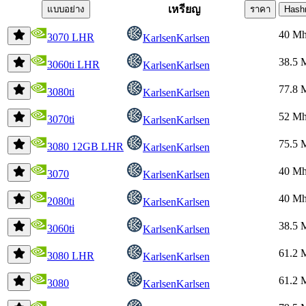
เหรียญ
แบบอย่าง
ราคา
Hash
40 Mh
3070 LHR
Karlsen
Karlsen
38.5 
3060ti LHR
Karlsen
Karlsen
77.8 
3080ti
Karlsen
Karlsen
52 Mh
3070ti
Karlsen
Karlsen
75.5 
3080 12GB LHR
Karlsen
Karlsen
40 Mh
3070
Karlsen
Karlsen
40 Mh
2080ti
Karlsen
Karlsen
38.5 
3060ti
Karlsen
Karlsen
61.2 
3080 LHR
Karlsen
Karlsen
61.2 
3080
Karlsen
Karlsen