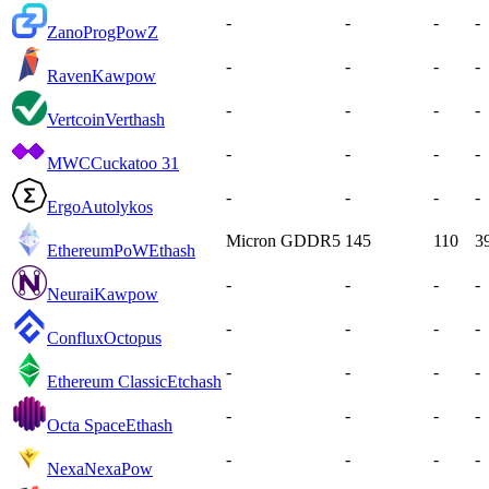
-
-
-
-
Zano
ProgPowZ
-
-
-
-
Raven
Kawpow
-
-
-
-
Vertcoin
Verthash
-
-
-
-
MWC
Cuckatoo 31
-
-
-
-
Ergo
Autolykos
Micron GDDR5
145
110
3
EthereumPoW
Ethash
-
-
-
-
Neurai
Kawpow
-
-
-
-
Conflux
Octopus
-
-
-
-
Ethereum Classic
Etchash
-
-
-
-
Octa Space
Ethash
-
-
-
-
Nexa
NexaPow