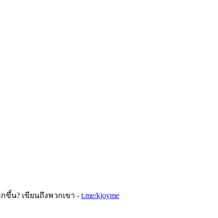
ขึ้น? เขียนถึงพวกเขา -
t.me/kjoyme