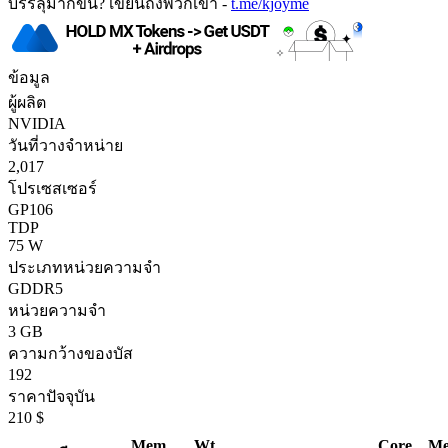
บรรลุมากขึ้น? เขียนถึงพวกเขา -
t.me/kjoyme
ข้อมูล
ผู้ผลิต
NVIDIA
วันที่วางจำหน่าย
2,017
โปรเซสเซอร์
GP106
TDP
75 W
ประเภทหน่วยความจำ
GDDR5
หน่วยความจำ
3 GB
ความกว้างของบัส
192
ราคาปัจจุบัน
210 $
Mem.
Wt
Core
Me