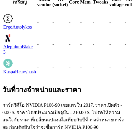
เหรียญ
Core
Mem.
Tweaks
vendor
(socket)
voltage
vol
-
-
-
-
-
-
-
Ergo
Autolykos
-
-
-
-
-
-
-
Alephium
Blake
3
-
-
-
-
-
-
-
Kaspa
Heavyhash
วันที่วางจำหน่ายและราคา
การ์ดวิดีโอ NVIDIA P106-90 เผยแพร่ใน 2017. ราคาเปิดตัว -
0.00 $. ราคาโดยประมาณปัจจุบัน - 210.00 $. โปรดให้ความ
สนใจกับราคาที่เปลี่ยนแปลงเมื่อเทียบกับปีที่วางจำหน่ายการ์ด
จอ ก่อนตัดสินใจว่าจะซื้อการ์ด NVIDIA P106-90.