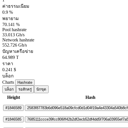
ค่าธรรมเนียม
0.9 %
พยายาม
70.141 %
Pool hashrate
33.013 Gh/s
Network hashrate
552.726 Gh/s
ปัญหาเครือข่าย
64.989 T
ราคา
0.241 $
บล็อก
Charts
Hashrate
บล็อก
รอสักครู่
นักขุด
Height
Hash
#1846589
2583f87783b6d096e518a09cfcd0d1d04f19a4e43304a540b8c
#1846585
7685111ccce39fcc806ff42b2df2ecb52df4dd5f706a03955ef7a