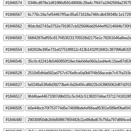
#1846574
0348cd978e1d91986d59148068c28a4c7f647a1942569a23575
#1846567
6c776c19a7ef54467ff5ac85a571618a746fcdb439348c1e1729
#1846562
80dc8d2743a3752e791957cb025696dd2644eff6214694b730f1
#1846560
5684287bdf55c817f453f231705528d2175e1c78261646a8ea2
#1846554
b92918e395e731ef27518f812c413b1432ff184f2c387996d632
#1846546
35c0c422414b5460850f18ecfde0d4e060a1ed4e4c15ee87d53
#1846528
2510d5dfda692ad757c676e8ce0a0b87f4b58acede7c67fa319
#1846527
fe0248a53fb8d39273befc6d2b45fcd8622b163865062d87d2f1
#1846517
9fd46ae44673387d9b031c5c042c5138207d4acf37117418108
#1846505
b0e44bcb70f753774d5e74699bdefef66ea85301e589ef0baf04
#1846490
29030950db2b9d5886785f492b11e98dbd67b756a797d894ce4