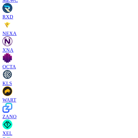
MEWC
RXD
NEXA
XNA
OCTA
KLS
WART
ZANO
XEL