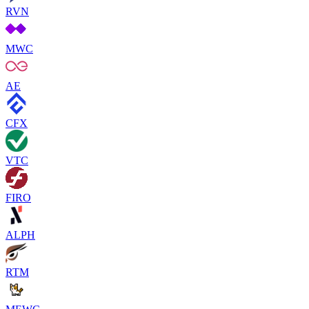
RVN
MWC
AE
CFX
VTC
FIRO
ALPH
RTM