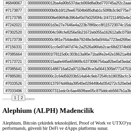
#6849067
0000000000012ba4a90b537dacb069d8a0bd770745a2f2c2aae
#7173877
000000000000b0b16f12fee67504b685dfab1c50f8b3c9d775e
#7173785
0000000000008e696ffdb3964ef0d7b025f0f4c1f472114f92e4e
#7242021
000000000001d3e27e7646e4a223b78f6bcc8f115723074c15d
#7302520
0000000000004c59fcfe8256e5b21672eb055a162612a8c075b
#7173739
000000000000c981e754dedbb79248e3e9a5f44a7723ed26fbe
#7156331
000000000001cc6e97d47d74c2a2526a96feb2cac68d2374b6
#7085664
000000000001f78115d0c303b13a90e71ba9fe2e42e18621a4b
#7173721
0000000000015aafe445e6596f8c6373096754aa82be0af3eda
#7085641
000000000001488716a62a97110bd3fce3a5641305bf7714751
#7885081
000000000000c2c64d59203b514a64c9eb7254fcb19035bcfc3
#7033526
00000000000137974d48da39540e029449b4d354272c520e0e
#7033496
0000000000007311edc0c6ae460fbee05c875ddceb5667b1a3b
1
2
Alephium (ALPH) Madencilik
Alephium, Bitcoin çekirdek teknolojileri, Proof of Work ve UTXO'yu gel
performanslı, güvenli bir DeFi ve dApps platformu sunar.