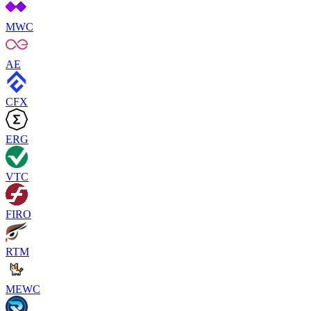
MWC
AE
CFX
ERG
VTC
FIRO
RTM
MEWC