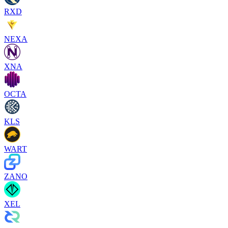
RXD
NEXA
XNA
OCTA
KLS
WART
ZANO
XEL