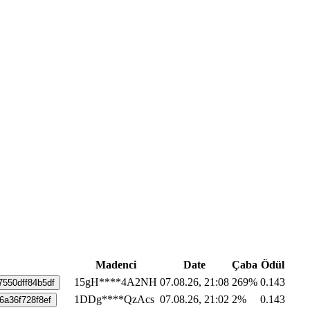
Madenci
Date
Çaba
Ödül
15gH****4A2NH
07.08.26, 21:08
269%
0.143
550dff84b5df
1DDg****QzAcs
07.08.26, 21:02
2%
0.143
6a36f728f8ef