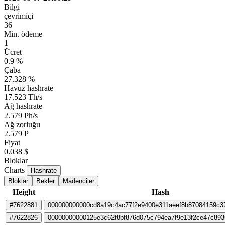
Bilgi
çevrimiçi
36
Min. ödeme
1
Ücret
0.9 %
Çaba
27.328 %
Havuz hashrate
17.523 Th/s
Ağ hashrate
2.579 Ph/s
Ağ zorluğu
2.579 P
Fiyat
0.038 $
Bloklar
Charts
Hashrate
Bloklar
Bekler
Madenciler
Height
Hash
#7622881
000000000000cd8a19c4ac77f2e9400e311aeef8b87084159c37
#7622826
00000000000125e3c62f8bf876d075c794ea7f9e13f2ce47c893