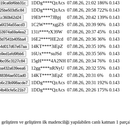
1DDg****QzAcs
07.08.26, 21:02
186%
0.143
19ca6bf6bb31c
1DDg****QzAcs
07.08.26, 20:58
722%
0.143
725be503d5c84
19Eb****7JBpj
07.08.26, 20:42
139%
0.143
1c360b62d24
1C2W****xgjZS
07.08.26, 20:39
90%
0.143
a6f234a55acd3
131i****rX39W
07.08.26, 20:37
45%
0.143
53974a69a4ea2
16E2****HE2cd
07.08.26, 20:36
36%
0.143
3d7541b405ba4
14KT****3iEpZ
07.08.26, 20:35
10%
0.143
64d017d67e67aa
16Ux****suJSd
07.08.26, 20:35
56%
0.143
b9ed1efd9fbb6
15gH****4A2NH
07.08.26, 20:34
76%
0.143
0bc05c3127c84
12gg****nRNyU
07.08.26, 20:32
55%
0.143
ba432a639eea6
14KT****3iEpZ
07.08.26, 20:31
6%
0.143
48384ae501ad0
1DDg****QzAcs
07.08.26, 20:31
192%
0.143
b6c23b998acde7
1DDg****QzAcs
07.08.26, 20:26
175%
0.143
4b40cfe5c21b7
iştiren ve geliştiren ilk madenciliği yapılabilen canlı katman 1 parçalı