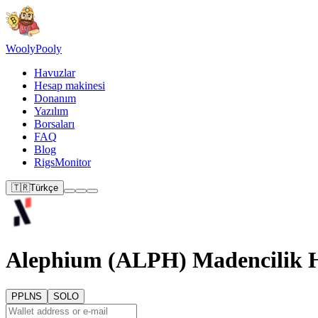
Wooly
Pooly
Havuzlar
Hesap makinesi
Donanım
Yazılım
Borsaları
FAQ
Blog
RigsMonitor
🇹🇷
Türkçe
Alephium (ALPH) Madencilik H
PPLNS
SOLO