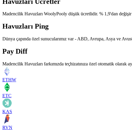
Havuzları Ücretler
Madencilik Havuzları WoolyPooly düşük ücretlidir. % 1,9'dan değişir 
Havuzları Ping
Dünya çapında özel sunucularımız var - ABD, Avrupa, Asya ve Avustr
Pay Diff
Madencilik Havuzları farkımızda teçhizatınıza özel otomatik olarak aya
ETHW
ETC
KAS
RVN