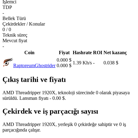
İşlemci
TDP
-
Bellek Türü
Çekirdekler / Konular
0 / 0
Teknik süreç
Mevcut fiyat
-
Coin
Fiyat
Hashrate
ROI
Net kazanç
0.000 $
1.39 Kh/s
-
0.038 $
Raptoreum
Ghostrider
0.000 $
Çıkış tarihi ve fiyatı
AMD Threadripper 1920X, teknoloji sürecinde 0 olarak piyasaya
sürüldü. Lansman fiyatı - 0.00 $.
Çekirdek ve iş parçacığı sayısı
AMD Threadripper 1920X, yerleşik 0 çekirdeğe sahiptir ve 0 iş
parçacığında çalışır.