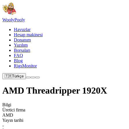
Wooly
Pooly
Havuzlar
Hesap makinesi
Donanım
Yazılım
Borsaları
FAQ
Blog
RigsMonitor
🇹🇷
Türkçe
AMD Threadripper 1920X
Bilgi
Üretici firma
AMD
Yayın tarihi
-