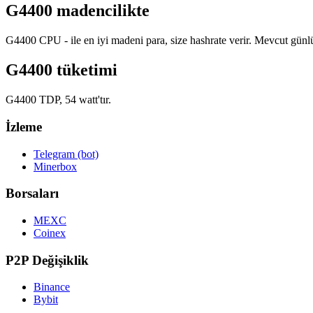
G4400 madencilikte
G4400 CPU - ile en iyi madeni para, size hashrate verir. Mevcut gün
G4400 tüketimi
G4400 TDP, 54 watt'tır.
İzleme
Telegram (bot)
Minerbox
Borsaları
MEXC
Coinex
P2P Değişiklik
Binance
Bybit