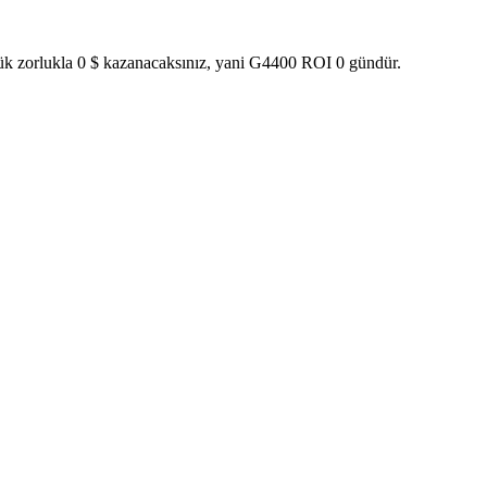
lük zorlukla 0 $ kazanacaksınız, yani G4400 ROI 0 gündür.