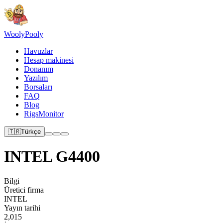
Wooly
Pooly
Havuzlar
Hesap makinesi
Donanım
Yazılım
Borsaları
FAQ
Blog
RigsMonitor
🇹🇷
Türkçe
INTEL G4400
Bilgi
Üretici firma
INTEL
Yayın tarihi
2,015