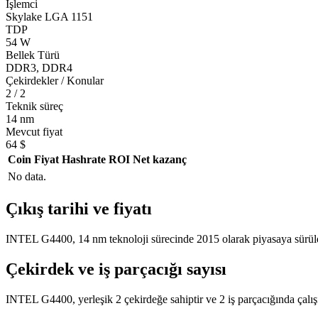
İşlemci
Skylake LGA 1151
TDP
54 W
Bellek Türü
DDR3, DDR4
Çekirdekler / Konular
2 / 2
Teknik süreç
14 nm
Mevcut fiyat
64 $
Coin
Fiyat
Hashrate
ROI
Net kazanç
No data.
Çıkış tarihi ve fiyatı
INTEL G4400, 14 nm teknoloji sürecinde 2015 olarak piyasaya sürüld
Çekirdek ve iş parçacığı sayısı
INTEL G4400, yerleşik 2 çekirdeğe sahiptir ve 2 iş parçacığında çalışı