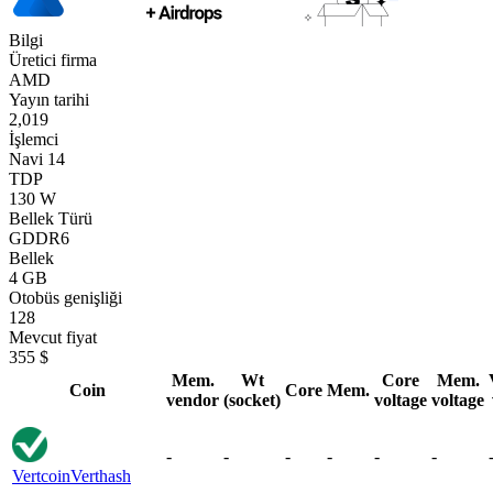
Bilgi
Üretici firma
AMD
Yayın tarihi
2,019
İşlemci
Navi 14
TDP
130 W
Bellek Türü
GDDR6
Bellek
4 GB
Otobüs genişliği
128
Mevcut fiyat
355 $
Mem.
Wt
Core
Mem.
Coin
Core
Mem.
vendor
(socket)
voltage
voltage
-
-
-
-
-
-
Vertcoin
Verthash