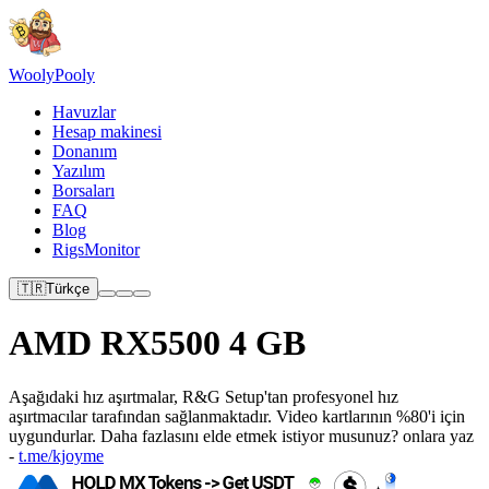
Wooly
Pooly
Havuzlar
Hesap makinesi
Donanım
Yazılım
Borsaları
FAQ
Blog
RigsMonitor
🇹🇷
Türkçe
AMD RX5500 4 GB
Aşağıdaki hız aşırtmalar, R&G Setup'tan profesyonel hız
aşırtmacılar tarafından sağlanmaktadır. Video kartlarının %80'i için
uygundurlar. Daha fazlasını elde etmek istiyor musunuz? onlara yaz
-
t.me/kjoyme