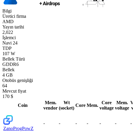
Bilgi
Üretici firma
AMD
Yayın tarihi
2,022
İşlemci
Navi 24
TDP
107 W
Bellek Türü
GDDR6
Bellek
4 GB
Otobüs genişliği
64
Mevcut fiyat
170 $
Mem.
Wt
Core
Mem.
Coin
Core
Mem.
vendor
(socket)
voltage
voltage
-
-
-
-
-
-
-
Zano
ProgPowZ