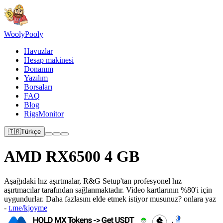
Wooly
Pooly
Havuzlar
Hesap makinesi
Donanım
Yazılım
Borsaları
FAQ
Blog
RigsMonitor
🇹🇷
Türkçe
AMD RX6500 4 GB
Aşağıdaki hız aşırtmalar, R&G Setup'tan profesyonel hız
aşırtmacılar tarafından sağlanmaktadır. Video kartlarının %80'i için
uygundurlar. Daha fazlasını elde etmek istiyor musunuz? onlara yaz
-
t.me/kjoyme