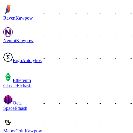
-
-
-
-
-
-
-
Raven
Kawpow
-
-
-
-
-
-
-
Neurai
Kawpow
-
-
-
-
-
-
-
Ergo
Autolykos
Ethereum
-
-
-
-
-
-
-
Classic
Etchash
Octa
-
-
-
-
-
-
-
Space
Ethash
-
-
-
-
-
-
-
MeowCoin
Kawpow