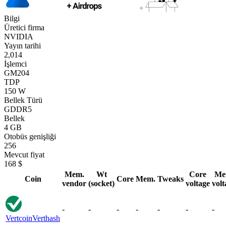
Bilgi
Üretici firma
NVIDIA
Yayın tarihi
2,014
İşlemci
GM204
TDP
150 W
Bellek Türü
GDDR5
Bellek
4 GB
Otobüs genişliği
256
Mevcut fiyat
168 $
Mem.
Wt
Core
Me
Coin
Core
Mem.
Tweaks
vendor
(socket)
voltage
volt
-
-
-
-
-
-
-
Vertcoin
Verthash