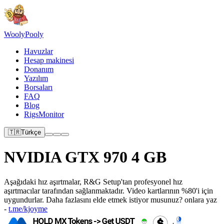
Wooly
Pooly
Havuzlar
Hesap makinesi
Donanım
Yazılım
Borsaları
FAQ
Blog
RigsMonitor
🇹🇷
Türkçe
NVIDIA GTX 970 4 GB
Aşağıdaki hız aşırtmalar, R&G Setup'tan profesyonel hız
aşırtmacılar tarafından sağlanmaktadır. Video kartlarının %80'i için
uygundurlar. Daha fazlasını elde etmek istiyor musunuz? onlara yaz
-
t.me/kjoyme