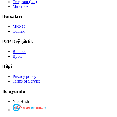
Telegram (bot)
Minerbox
Borsaları
MEXC
Coinex
P2P Değişiklik
Binance
Bybit
Bilgi
Privacy policy
Terms of Service
İle uyumlu
NiceHash