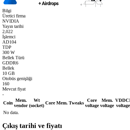
Bilgi
Üretici firma
NVIDIA
Yayın tarihi
2,022
İşlemci
AD104
TDP
300 W
Bellek Türü
GDDR6
Bellek
10 GB
Otobüs genişliği
160
Mevcut fiyat
-
Mem.
Wt
Core
Mem.
VDDC
Coin
Core
Mem.
Tweaks
vendor
(socket)
voltage
voltage
voltage
No data.
Çıkış tarihi ve fiyatı