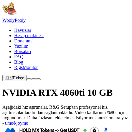
Wooly
Pooly
Havuzlar
Hesap makinesi
Donanım
Yazılım
Borsaları
FAQ
Blog
RigsMonitor
🇹🇷
Türkçe
NVIDIA RTX 4060ti 10 GB
Aşağıdaki hız aşırtmalar, R&G Setup'tan profesyonel hız
aşırtmacılar tarafından sağlanmaktadır. Video kartlarının %80'i için
uygundurlar. Daha fazlasını elde etmek istiyor musunuz? onlara yaz
-
t.me/kjoyme