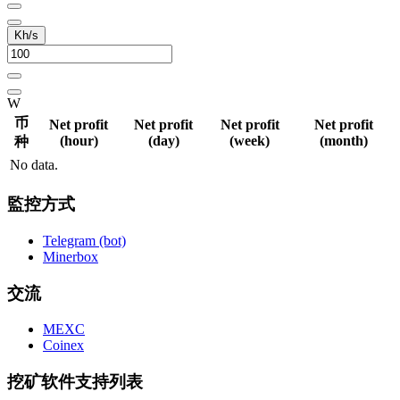
Kh/s
W
币
Net profit
Net profit
Net profit
Net profit
(hour)
(day)
(week)
(month)
种
No data.
監控方式
Telegram (bot)
Minerbox
交流
MEXC
Coinex
挖矿软件支持列表