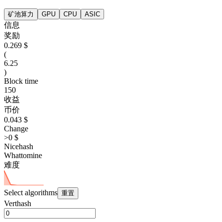
矿池算力
GPU
CPU
ASIC
信息
奖励
0.269 $
(
6.25
)
Block time
150
收益
币价
0.043 $
Change
>0 $
Nicehash
Whattomine
难度
Select algorithms
重置
Verthash