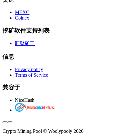
MEXC
Coinex
挖矿软件支持列表
旺财矿工
信息
Privacy policy
Terms of Service
兼容于
NiceHash
Crypto Mining Pool © Woolypooly 2026