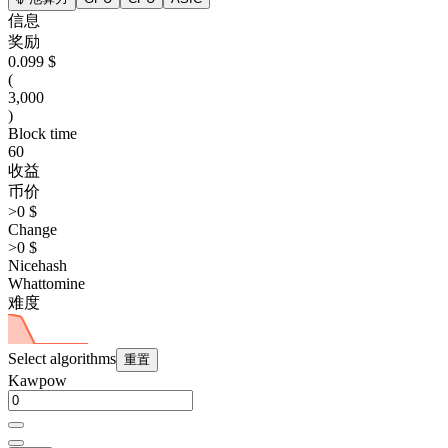
信息
奖励
0.099 $
(
3,000
)
Block time
60
收益
币价
>0 $
Change
>0 $
Nicehash
Whattomine
难度
Select algorithms
重置
Kawpow